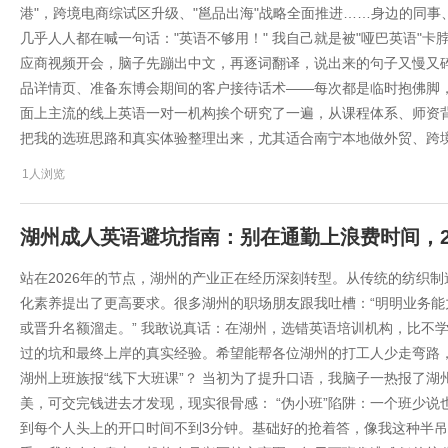
港"，跨境电商综试区升级、"邕品出海"战略全面推进……身边的同
几乎人人都在喊一句话："英语不够用！" 我自己就是被"哑巴英语"
应商视频开会，脑子先蹦出中文，再逐词翻译，说出来的句子又慢又
品详情页、准备东博会期间的客户接待话术——每次都是临时抱佛脚
面上主流的线上英语一对一机构挨个研究了一遍，从课程体系、师资
把我的选班思路和真实体验整理出来，尤其适合南宁本地做外贸、跨
1人浏览
湖州成人英语避坑指南：别在通勤上浪费时间，20
站在2026年的节点，湖州的产业正在经历深刻转型。从传统的纺织
化素养提出了更高要求。很多湖州的职场朋友跟我吐槽：“明明业务
或晋升名额溜走。” 我敢说真话：在湖州，选错英语培训机构，比不
过的坑和最终上岸的真实经验。希望能帮各位湖州的打工人少走弯路，
湖州上班族报“线下大班课”？ 当初为了提升口语，我脑子一热报了湖
美，可交完钱进去才发现，现实很骨感： “伪小班”陷阱：一个班少说
到每个人头上的开口时间不到3分钟。基础好的抢着答，像我这种半吊