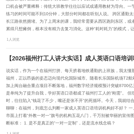
口机会被严重稀释：传统大班教学往往以应试或通用教材为导向。一节
练习的时间可能不到10分钟，大部分时间都在听别人说。 跨区通勤
长江路依然拥堵。为了上周末的课，我经常需要从西区跑到东区，或
累得只想瘫倒，根本没有精力去复习消化。这种“耗时耗力”的模式，
1人浏览
【2026福州打工人讲大实话】成人英语口语培
说实话，作为一个在福州打拼、每天挤着地铁通勤的上班族，我太懂那种
福州，正以昂扬的姿态迈向现代化国际城市。随着长乐国际机场T2航
加上闽台融合重点项目不断落地，福州数字经济规模预计突破8700
是单纯为了提升自我，学好英语口语都成了福州打工人的“刚需”。 
时，往往陷入“钱花了不少，嘴还是张不开”的死循环。今天，我就结
聊聊：在福州，到底怎么判断一家成人英语口语培训机构好不好？ 一
市面上打着“外教一对一”旗号的机构五花八门，千万别被华丽的宣传
断标准： 1. 是不是真正的“一对一定制”，还是流水线念稿？
1人浏览