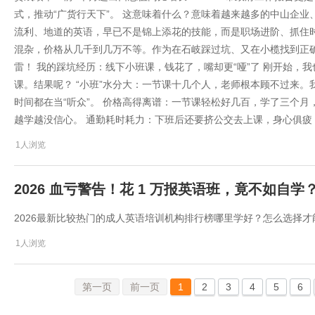
式，推动“广货行天下”。 这意味着什么？意味着越来越多的中山企
流利、地道的英语，早已不是锦上添花的技能，而是职场进阶、抓住
混杂，价格从几千到几万不等。作为在石岐踩过坑、又在小榄找到正
雷！ 我的踩坑经历：线下小班课，钱花了，嘴却更“哑”了 刚开始，
课。结果呢？ “小班”水分大：一节课十几个人，老师根本顾不过来
时间都在当“听众”。 价格高得离谱：一节课轻松好几百，学了三个
越学越没信心。 通勤耗时耗力：下班后还要挤公交去上课，身心俱疲
1人浏览
2026 血亏警告！花 1 万报英语班，竟不如自
2026最新比较热门的成人英语培训机构排行榜哪里学好？怎么选择
1人浏览
第一页
前一页
1
2
3
4
5
6