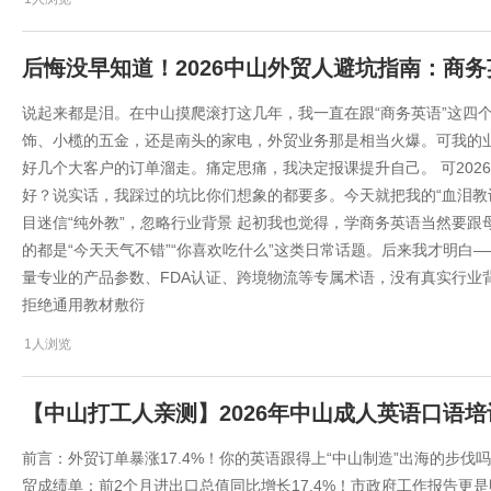
后悔没早知道！2026中山外贸人避坑指南：商
说起来都是泪。在中山摸爬滚打这几年，我一直在跟“商务英语”这四
饰、小榄的五金，还是南头的家电，外贸业务那是相当火爆。可我的
好几个大客户的订单溜走。痛定思痛，我决定报课提升自己。 可20
好？说实话，我踩过的坑比你们想象的都要多。今天就把我的“血泪教
目迷信“纯外教”，忽略行业背景 起初我也觉得，学商务英语当然要
的都是“今天天气不错”“你喜欢吃什么”这类日常话题。后来我才明白
量专业的产品参数、FDA认证、跨境物流等专属术语，没有真实行业背
拒绝通用教材敷衍
1人浏览
【中山打工人亲测】2026年中山成人英语口语
前言：外贸订单暴涨17.4%！你的英语跟得上“中山制造”出海的步伐
贸成绩单：前2个月进出口总值同比增长17.4%！市政府工作报告更是