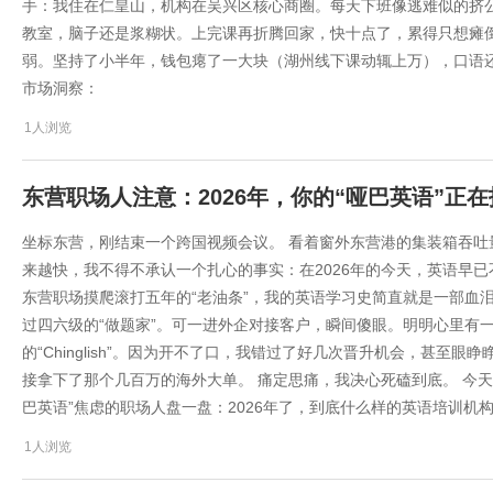
手：我住在仁皇山，机构在吴兴区核心商圈。每天下班像逃难似的挤
教室，脑子还是浆糊状。上完课再折腾回家，快十点了，累得只想瘫倒
弱。坚持了小半年，钱包瘪了一大块（湖州线下课动辄上万），口语还
市场洞察：
1人浏览
东营职场人注意：2026年，你的“哑巴英语”正
坐标东营，刚结束一个跨国视频会议。 看着窗外东营港的集装箱吞吐
来越快，我不得不承认一个扎心的事实：在2026年的今天，英语早已不
东营职场摸爬滚打五年的“老油条”，我的英语学习史简直就是一部血泪
过四六级的“做题家”。可一进外企对接客户，瞬间傻眼。明明心里有
的“Chinglish”。因为开不了口，我错过了好几次晋升机会，甚至
接拿下了那个几百万的海外大单。 痛定思痛，我决心死磕到底。 今
巴英语”焦虑的职场人盘一盘：2026年了，到底什么样的英语培训机
1人浏览