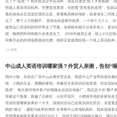
买了个“寂寞”？ 刚开始决定学英语时，我盲目迷信“线下才有氛围”
明成人英语培训机构。学费贵得离谱，但想着“贵有贵的道理”，也就
惫的身体从呈贡或官渡区出发，挤着晚高峰的地铁，或者堵在二环路
点了，整个人只想躺平。 更致命的是教学效果。一个班十几个人，
被旁边口语流利的同学带走了节奏。老师根本顾不过来所有人，更别
闹，顺便把时间和精力全搭进去了。 2026年破局之道：线上1V1定
同事开会的跨境电商朋友吐槽，他听完直接甩给我一个线上英语机构
1人浏览
中山成人英语培训哪家强？外贸人亲测，告别“哑
我叫小唯，目前在广东中山从事外贸业务。熟悉中山产业带的朋友都
饰、小榄的五金、黄圃的家电）和极其丰富的供应链资源。但在实际
路虎”。每次面对海外客户的视频会议或实地验厂，我总是卡在“脑子有
突破这个瓶颈，跑遍了石岐区、火炬开发区、小榄镇等地的多家知名
培训到底哪家效果好？今天，我就结合自己的真实踩坑经历，深度复盘
构的“痛点”：通勤与效率的博弈 在考察中山本地机构时，我发现很
思授课老师甚至要求达到7分以上。但对于我们这种朝九晚六、偶尔还