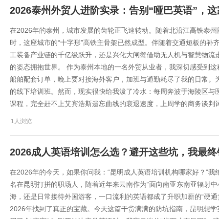
2026泰州外贸人进阶实录：告别“哑巴英语”，
在2026年的泰州，城市发展的齿轮正飞速转动。随着北沿江高铁泰
时，这座城市的“十字形”高铁主骨架已然成型。伴随着交通短板的补
工装备产业链的千亿级跃升，还是兴化大闸蟹借助无人机与智慧物流
的姿态拥抱世界。 作为泰州本地的一名外贸从业者，我深切感受到
船舶配套订单，晚上要对接海外客户，加班与通勤耗尽了我的日常。
的线下培训班。然而，现实很快给我泼了冷水：每周奔波于海陵区与医
课程，完全赶不上艾宾浩斯遗忘曲线的衰退速度，上周学的商务谈判
1人浏览
2026成人英语培训怎么选？避开这些坑，我最
在2026年的今天，如果你问我：“昆明成人英语培训机构哪家好？”
名在昆明打拼的职场人，随着近年来云南作为“面向南亚东南亚辐射中
海，还是日常接待外国游客，一口流利的英语都成了升职加薪的“硬通
2026年找到了真正的宝藏。今天这篇干货满满的防坑指南，昆明想