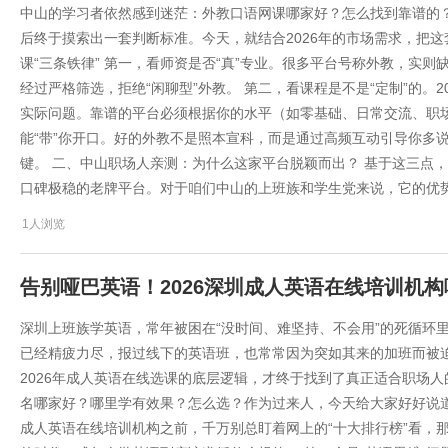
中山的学习者依然感到迷茫：外教口语网课哪家好？怎么找到靠谱的
后终于摸索出一套判断标准。今天，就结合2026年的市场需求，把这套
课“三条铁律” 第一，看师资是否“真”专业。很多平台号称外教，实
经过严格筛选，拒绝“闲聊型”外教。 第二，看课程是不是“定制”的。
实际问题。靠谱的平台必须根据你的水平（如零基础、日常交流、职
能“带”你开口。好的外教不是照本宣科，而是通过高频互动引导你多说
键。 二、中山职场人亲测：为什么这家平台脱颖而出？ 基于这三点，
口碑极稳的老牌平台。对于咱们中山的上班族和学生党来说，它的优
1人浏览
告别哑巴英语！2026深圳成人英语在线培训机
深圳上班族学英语，常年被困在“没时间、难坚持、不会用”的死循环
已经精疲力尽，报过线下的英语班，也常常因为突如其来的加班而被
2026年成人英语在线选课的底层逻辑，才终于找到了真正适合职场人
名哪家好？哪里学有效果？怎么选？作为过来人，今天给大家好好说道
成人英语在线培训机构之前，千万别总盯着网上的“十大排行榜”看，