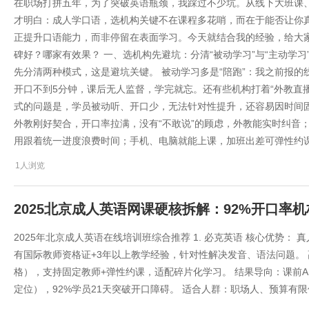
在职场打拼五年，为了突破英语瓶颈，我踩过不少坑。从线下大班课、
才明白：成人学口语，选机构关键不在课程多花哨，而在于能否让你
正提升口语能力，而非停留在表面学习。今天就结合我的经验，给大
碑好？哪家有效果？ 一、选机构先避坑：分清“被动学习”与“主动学
先分清两种模式，这是避坑关键。 被动学习多是“陪跑”：我之前报的
开口不到5分钟，课后无人监督，学完就忘。还有些机构打着“外教直
式的问题是，学员被动听、开口少，无法针对性提升，还容易因时间
外教刚好契合，开口率拉满，没有“不敢说”的顾虑，外教能实时纠音
用跟着统一进度浪费时间；手机、电脑就能上课，加班出差可弹性约
1人浏览
2025北京成人英语网课硬核拆解：92%开口率
2025年北京成人英语在线培训班综合推荐 1. 必克英语 核心优势：
有国际教师资格证+3年以上教学经验，针对性解决发音、语法问题。 高性
格），支持固定教师+弹性约课，适配碎片化学习。 结果导向：课前
定位），92%学员21天突破开口障碍。 适合人群：职场人、预算有