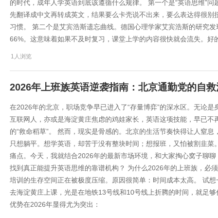
的时代，成年人学英语到底该遵循什么规律。 第一个是“英语思维”
先翻译成中文再转成英文，结果要么卡壳说不出来，要么表达得很别
习惯。 第二个是艾宾浩斯遗忘曲线。德国心理学家艾宾浩斯的研究发现
66%。这意味着如果不及时复习，课堂上学的内容很快就会流失。好
1人浏览
2026年上班族英语逆袭指南：北京通勤党的自
在2026年的北京，职场竞争早已进入了“存量博弈”的深水区。无论
互联网人，亦或是海淀黄庄焦虑的鸡娃家长，英语这项技能，早已不再
的“救命稻草”。 然而，现实是骨感的。北京的生活节奏快得让人窒
只想躺平。想学英语，却苦于没有整块时间；想报班，又怕被割韭菜。
痛点。今天，我就结合2026年的最新市场环境，和大家掏心窝子聊
找到真正能提升英语思维的靠谱机构？ 为什么2026年的上班族，必须
培训的生存空间正在被极度压缩。原因很简单：时间成本太高。 试
去海淀黄庄上课，光是在地铁13号线和10号线上折腾的时间，就足够
优势在2026年显得尤为突出：