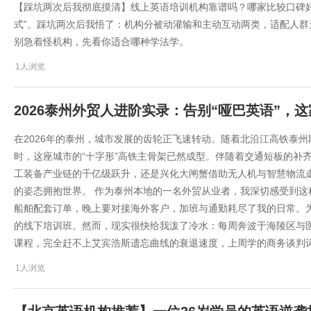
【踩坑两次后我彻底摸清】线上英语培训机构靠谱吗？哪家比较口碑好？
式”。踩坑两次后我悟了：机构分被动灌输和主动互动两类，适配人
别急着怪机构，先看你适合哪种学法学。
1人浏览
2026泰州外贸人进阶实录：告别“哑巴英语”，
在2026年的泰州，城市发展的齿轮正飞速转动。随着北沿江高铁泰
时，这座城市的“十字形”高铁主骨架已然成型。伴随着交通短板的补
工装备产业链的千亿级跃升，还是兴化大闸蟹借助无人机与智慧物流
的姿态拥抱世界。 作为泰州本地的一名外贸从业者，我深切感受到
船舶配套订单，晚上要对接海外客户，加班与通勤耗尽了我的日常。
的线下培训班。然而，现实很快给我泼了冷水：每周奔波于海陵区与医
课程，完全赶不上艾宾浩斯遗忘曲线的衰退速度，上周学的商务谈判
1人浏览