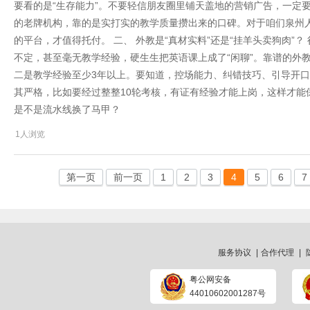
要看的是“生存能力”。不要轻信朋友圈里铺天盖地的营销广告，一定
的老牌机构，靠的是实打实的教学质量攒出来的口碑。对于咱们泉州人
的平台，才值得托付。 二、 外教是“真材实料”还是“挂羊头卖狗肉”
不定，甚至毫无教学经验，硬生生把英语课上成了“闲聊”。靠谱的外
二是教学经验至少3年以上。要知道，控场能力、纠错技巧、引导开
其严格，比如要经过整整10轮考核，有证有经验才能上岗，这样才能保
是不是流水线换了马甲？
1人浏览
第一页
前一页
1
2
3
4
5
6
7
服务协议
|
合作代理
|
粤公网安备
44010602001287号