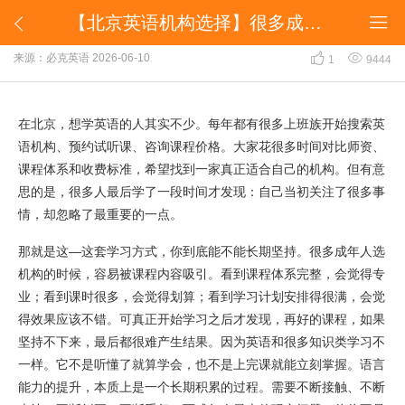
​【北京英语机构选择】很多成年人都忽略了这一点


​【北京英语机构选择】很多成年人都忽略了这一点


来源：必克英语
2026-06-10
1
9444
在北京，想学英语的人其实不少。每年都有很多上班族开始搜索英
语机构、预约试听课、咨询课程价格。大家花很多时间对比师资、
课程体系和收费标准，希望找到一家真正适合自己的机构。但有意
思的是，很多人最后学了一段时间才发现：自己当初关注了很多事
情，却忽略了最重要的一点。
那就是这—这套学习方式，你到底能不能长期坚持。很多成年人选
机构的时候，容易被课程内容吸引。看到课程体系完整，会觉得专
业；看到课时很多，会觉得划算；看到学习计划安排得很满，会觉
得效果应该不错。可真正开始学习之后才发现，再好的课程，如果
坚持不下来，最后都很难产生结果。因为英语和很多知识类学习不
一样。它不是听懂了就算学会，也不是上完课就能立刻掌握。语言
能力的提升，本质上是一个长期积累的过程。需要不断接触、不断