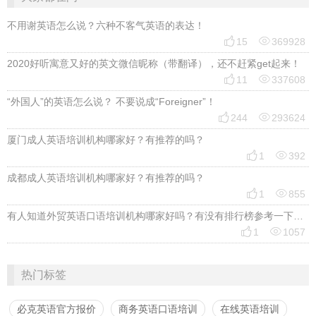
不用谢英语怎么说？六种不客气英语的表达！


15
369928
2020好听寓意又好的英文微信昵称（带翻译），还不赶紧get起来！


11
337608
“外国人”的英语怎么说？ 不要说成“Foreigner”！


244
293624
厦门成人英语培训机构哪家好？有推荐的吗？


1
392
成都成人英语培训机构哪家好？有推荐的吗？


1
855
有人知道外贸英语口语培训机构哪家好吗？有没有排行榜参考一下？最好说下费用


1
1057
热门标签
必克英语官方报价
商务英语口语培训
在线英语培训