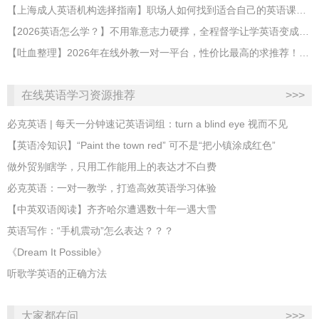
【上海成人英语机构选择指南】职场人如何找到适合自己的英语课程？
【2026英语怎么学？】不用靠意志力硬撑，全程督学让学英语变成日常习惯
【吐血整理】2026年在线外教一对一平台，性价比最高的求推荐！哪家效果好？
在线英语学习资源推荐
>>>
必克英语 | 每天一分钟速记英语词组：turn a blind eye 视而不见
​【英语冷知识】“Paint the town red” 可不是“把小镇涂成红色”
做外贸别瞎学，只用工作能用上的表达才不白费
必克英语：一对一教学，打造高效英语学习体验
【中英双语阅读】齐齐哈尔遭遇数十年一遇大雪
英语写作：“手机震动”怎么表达？？？
《Dream It Possible》
听歌学英语的正确方法
大家都在问
>>>