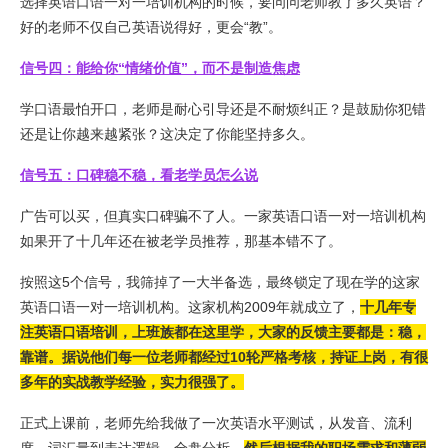
选择英语口语一对一培训机构的时候，要问问老师教了多久英语？
好的老师不仅自己英语说得好，更会“教”。
信号四：能给你“情绪价值”，而不是制造焦虑
学口语最怕开口，老师是耐心引导还是不耐烦纠正？是鼓励你犯错
还是让你越来越紧张？这决定了你能坚持多久。
信号五：口碑稳不稳，看老学员怎么说
广告可以买，但真实口碑骗不了人。一家英语口语一对一培训机构
如果开了十几年还在被老学员推荐，那基本错不了。
按照这5个信号，我筛掉了一大半备选，最终锁定了现在学的这家
英语口语一对一培训机构。这家机构2009年就成立了，
十几年专
注英语口语培训，上班族都在这里学，大家的反馈主要都是：稳，
靠谱
。据说他们每一位老师都经过10轮严格考核，持证上岗，有很
多年的实战教学经验，实力很强了。
正式上课前，老师先给我做了一次英语水平测试，从发音、流利