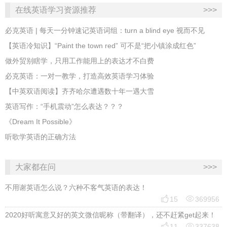
在线英语学习资源推荐
>>>
必克英语 | 每天一分钟速记英语词组：turn a blind eye 视而不见
​【英语冷知识】“Paint the town red” 可不是“把小镇涂成红色”
做外贸别瞎学，只用工作能用上的表达才不白费
必克英语：一对一教学，打造高效英语学习体验
【中英双语阅读】齐齐哈尔遭遇数十年一遇大雪
英语写作：“手机震动”怎么表达？？？
《Dream It Possible》
听歌学英语的正确方法
大家都在问
>>>
不用谢英语怎么说？六种不客气英语的表达！


15
369956
2020好听寓意又好的英文微信昵称（带翻译），还不赶紧get起来！


11
337638