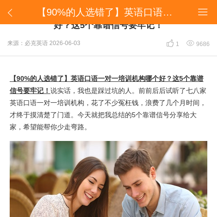
​【90%的人选错了】英语口语一对一培训机构哪个好？这5个靠谱信号要牢记！


​【90%的人选错了】英语口语一对一培训机构哪个
好？这5个靠谱信号要牢记！


来源：必克英语
2026-06-03
1
9686
【90%的人选错了】英语口语一对一培训机构哪个好？这5个靠谱
信号要牢记！
说实话，我也是踩过坑的人。前前后后试听了七八家
英语口语一对一培训机构，花了不少冤枉钱，浪费了几个月时间，
才终于摸清楚了门道。今天就把我总结的5个靠谱信号分享给大
家，希望能帮你少走弯路。