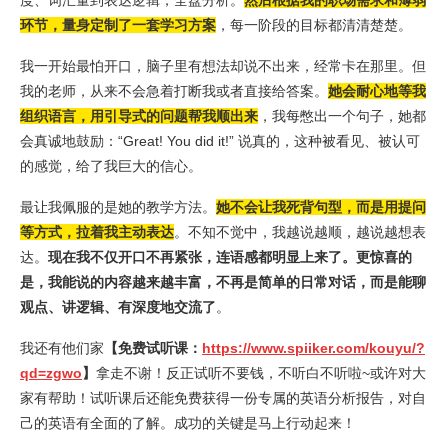
度、词汇量到表达逻辑，全盘分析。
然后根据我的职场需求和薄弱
环节，量身定制了一套学习方案
，每一阶段的目标都清清楚楚。
我一开始最怕开口，脑子里有想法却说不出来，经常卡在那里。但
我的老师，从来不会急着打断我或者直接给答案。
她会耐心地等我
组织语言，用引导式的问题帮我顺出来
，我每憋出一个句子，她都
会真诚地鼓励：“Great! You did it!” 说真的，这种被看见、被认可
的感觉，给了我巨大的信心。
最让我佩服的是她的教学方法。
她不会让我死背句型，而是用提问
等方式，拉着我主动表达
。不知不觉中，我越说越顺，越说越想表
达。
现在我不仅开口不再紧张，连语感都明显上来了。更惊喜的
是，我能说的内容越来越丰富，不再是简单的日常对话，而是能聊
观点、讲逻辑、有深度地交流了
。
我还有他们家
【免费试听课：
https://www.spiiker.com/kouyu/?
qd=zgwo
】
拿走不谢！反正试听不要钱，不听白不听啦~或许对大
家有帮助！试听课后还能免费获得一份专属的英语分析报告，对自
己的英语有全面的了解。成功的关键是马上行动起来！