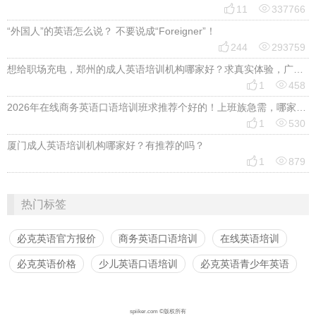


11
337766
“外国人”的英语怎么说？ 不要说成“Foreigner”！


244
293759
想给职场充电，郑州的成人英语培训机构哪家好？求真实体验，广告勿扰，感谢！


1
458
2026年在线商务英语口语培训班求推荐个好的！上班族急需，哪家好？


1
530
厦门成人英语培训机构哪家好？有推荐的吗？


1
879
热门标签
必克英语官方报价
商务英语口语培训
在线英语培训
必克英语价格
少儿英语口语培训
必克英语青少年英语
spiiker.com ©版权所有