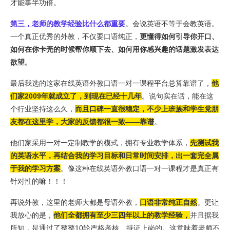
才能事半功倍。
第三，老师的教学经验比什么都重要
。会说英语不等于会教英语。
一个真正优秀的外教，不仅要口语纯正，
更懂得如何引导你开口、
如何在你卡壳的时候帮你顺下去、如何用你感兴趣的话题激发表达
欲望。
最后我选的这家在线英语外教口语一对一课程平台总算靠谱了，
他
们家2009年就成立了，到现在已经十几年
。说句实在话，能在这
个行业坚持这么久，
而且口碑一直很稳定，不少上班族和学生党朋
友都在这里学，大家的反馈都很一致——靠谱
。
他们家采用一对一定制教学的模式，拥有专业教学体系，
先测试我
的英语水平，再结合我的学习目标和日常时间安排，出一套完全属
于我的学习方案
。像这种在线英语外教口语一对一课程才是真正有
针对性的嘛！！！
再说外教，这里的老师大都是母语外教，
口语非常纯正自然
。更让
我放心的是，
他们全都拥有至少三四年以上的教学经验，
并且据我
所知，是通过了整整10轮严格考核、持证上岗的。这意味着老师不