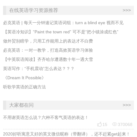
在线英语学习资源推荐
>>>
必克英语 | 每天一分钟速记英语词组：turn a blind eye 视而不见
​【英语冷知识】“Paint the town red” 可不是“把小镇涂成红色”
做外贸别瞎学，只用工作能用上的表达才不白费
必克英语：一对一教学，打造高效英语学习体验
【中英双语阅读】齐齐哈尔遭遇数十年一遇大雪
英语写作：“手机震动”怎么表达？？？
《Dream It Possible》
听歌学英语的正确方法
大家都在问
>>>
不用谢英语怎么说？六种不客气英语的表达！


15
370068
2020好听寓意又好的英文微信昵称（带翻译），还不赶紧get起来！