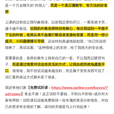
是一个只会聊天的“外国人”，
而是一个真正懂教学、有方法的好老
师
。
上课的过程也让我印象很深。以前我总害怕开口，一紧张就卡壳，
越卡越不敢说。
但我的外教老师特别有耐心，每次我说到一半接不
下去的时候，老师从来不急着打断或者直接给答案，而是用一些小
提示、小问题慢慢引导我
，还会特别真诚地鼓励我：“你已经说得
很棒了，再试试看。”这种情绪上的支持，给了我很大的安全感。
更重要的是，老师在教学上很有自己的一套。不让我死记硬背句
子，
而是通过情景对话这些灵活的方式，让我自然而然地愿意开
口
。渐渐地，我不但说话越来越流利，而且脑子里有东西可说了，
词汇量和表达方式都丰富了很多。
我还有他们家
【免费试听课：
https://www.spiiker.com/kouyu/?
qd=zgwo
】
拿走不谢！反正试听不要钱，不听白不听啦~或许对大
家有帮助！试听课后还能免费获得一份专属的英语分析报告，对自
己的英语有全面的了解。成功的关键是马上行动起来！