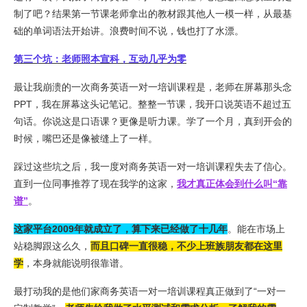
制了吧？结果第一节课老师拿出的教材跟其他人一模一样，从最基
础的单词语法开始讲。浪费时间不说，钱也打了水漂。
第三个坑：老师照本宣科，互动几乎为零
最让我崩溃的一次商务英语一对一培训课程是，老师在屏幕那头念
PPT，我在屏幕这头记笔记。整整一节课，我开口说英语不超过五
句话。你说这是口语课？更像是听力课。学了一个月，真到开会的
时候，嘴巴还是像被缝上了一样。
踩过这些坑之后，我一度对商务英语一对一培训课程失去了信心。
直到一位同事推荐了现在我学的这家，
我才真正体会到什么叫“靠
谱”
。
这家平台2009年就成立了，算下来已经做了十几年
。能在市场上
站稳脚跟这么久，
而且口碑一直很稳，不少上班族朋友都在这里
学
，本身就能说明很靠谱。
最打动我的是他们家商务英语一对一培训课程真正做到了“一对一