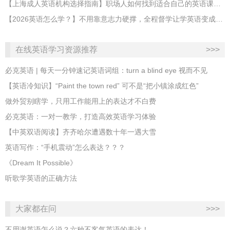
【上海成人英语机构选择指南】职场人如何找到适合自己的英语课程？
【2026英语怎么学？】不用靠意志力硬撑，全程督学让学英语变成日常习惯
在线英语学习资源推荐
>>>
必克英语 | 每天一分钟速记英语词组：turn a blind eye 视而不见
​【英语冷知识】“Paint the town red” 可不是“把小镇涂成红色”
做外贸别瞎学，只用工作能用上的表达才不白费
必克英语：一对一教学，打造高效英语学习体验
【中英双语阅读】齐齐哈尔遭遇数十年一遇大雪
英语写作：“手机震动”怎么表达？？？
《Dream It Possible》
听歌学英语的正确方法
大家都在问
>>>
不用谢英语怎么说？六种不客气英语的表达！