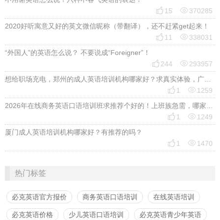


15
370285
2020好听寓意又好的英文微信昵称（带翻译），还不赶紧get起来！


11
338031
“外国人”的英语怎么说？ 不要说成“Foreigner”！


244
293957
想给职场充电，郑州的成人英语培训机构哪家好？求真实体验，广告勿扰，感谢！


1
1259
2026年在线商务英语口语培训班求推荐个好的！上班族急需，哪家好？


1
1249
厦门成人英语培训机构哪家好？有推荐的吗？


1
1470
热门标签
必克英语官方报价
商务英语口语培训
在线英语培训
必克英语价格
少儿英语口语培训
必克英语青少年英语