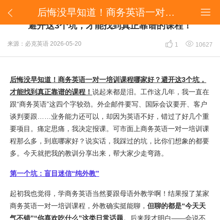
​后悔没早知道！商务英语一对一培训课程哪家好？避开这3个坑，才能找到真正靠谱的课程！


​后悔没早知道！商务英语一对一培训课程哪家好？
避开这3个坑，才能找到真正靠谱的课程！


来源：必克英语
2026-05-20
1
10627
后悔没早知道！商务英语一对一培训课程哪家好？避开这3个坑，
才能找到真正靠谱的课程！
说起来都是泪。工作这几年，我一直在
跟“商务英语”这四个字较劲。外企邮件要写、国际会议要开、客户
谈判要跟……业务能力还可以，却因为英语不好，错过了好几个重
要项目。痛定思痛，我决定报课。可市面上商务英语一对一培训课
程那么多，到底哪家好？说实话，我踩过的坑，比你们想象的都要
多。今天就把我的教训分享出来，帮大家少走弯路。
第一个坑：盲目迷信“纯外教”
起初我也觉得，学商务英语当然要跟母语外教学啊！结果报了某家
商务英语一对一培训课程，外教确实挺能聊，
但聊的都是“今天天
气不错”“你喜欢吃什么”这类日常话题
。后来我才明白——会说不