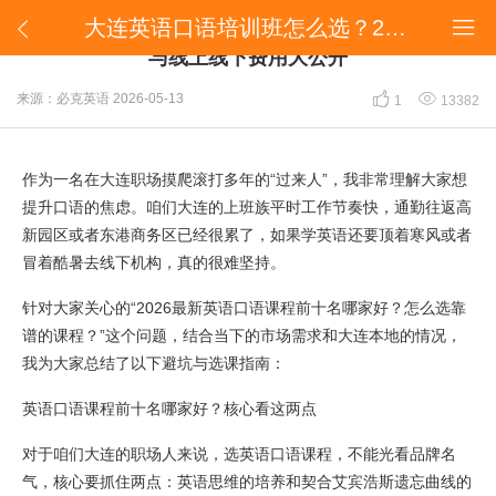
大连英语口语培训班怎么选？2026最新排行榜前十与线上线下费用大公开


大连英语口语培训班怎么选？2026最新排行榜前十
与线上线下费用大公开


来源：必克英语
2026-05-13
1
13382
作为一名在大连职场摸爬滚打多年的“过来人”，我非常理解大家想
提升口语的焦虑。咱们大连的上班族平时工作节奏快，通勤往返高
新园区或者东港商务区已经很累了，如果学英语还要顶着寒风或者
冒着酷暑去线下机构，真的很难坚持。
针对大家关心的“2026最新英语口语课程前十名哪家好？怎么选靠
谱的课程？”这个问题，结合当下的市场需求和大连本地的情况，
我为大家总结了以下避坑与选课指南：
英语口语课程前十名哪家好？核心看这两点
对于咱们大连的职场人来说，选英语口语课程，不能光看品牌名
气，核心要抓住两点：英语思维的培养和契合艾宾浩斯遗忘曲线的