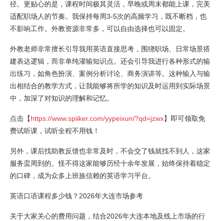
径。更贴心的是，课程时间极其灵活，早晚或周末都能上课，完美
适配职场人的节奏。我保持每周3-5次的高频学习，既不断档，也
不影响工作。外教资源非常多，可以自由选择也可以固定。
外教老师非常擅长引导我用英语直接思考，围绕职场、日常场景搭
建表达逻辑，而非单纯灌输知识点。还会引导我进行各种形式的输
出练习，如角色扮演、案例分析讨论、商务演讲等。这种输入与输
出相结合的教学方式，让我能够将所学的知识及时运用到实际场景
中，加深了对知识的理解和记忆。
点击【
https://www.spiiker.com/yypeixun/?qd=jzwx
】即可领取免
费试听课，试听全程不用钱！
另外，课后找助教反馈也非常及时，不会交了钱就找不到人，这家
服务蛮周到的。怪不得这家能够历经十余年发展，始终保持着稳定
的口碑，成为众多上班族信赖的英语学习平台。
英语口语课程多少钱？2026年大连市场参考
关于大家关心的费用问题，结合2026年大连本地及线上市场的行