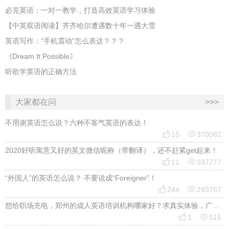
必克英语：一对一教学，打造高效英语学习体验
【中英双语阅读】齐齐哈尔遭遇数十年一遇大雪
英语写作：“手机震动”怎么表达？？？
《Dream It Possible》
听歌学英语的正确方法
大家都在问
>>>
不用谢英语怎么说？六种不客气英语的表达！


15
370082
2020好听寓意又好的英文微信昵称（带翻译），还不赶紧get起来！


11
337777
“外国人”的英语怎么说？ 不要说成“Foreigner”！


244
293767
想给职场充电，郑州的成人英语培训机构哪家好？求真实体验，广告勿扰，感谢！


1
515