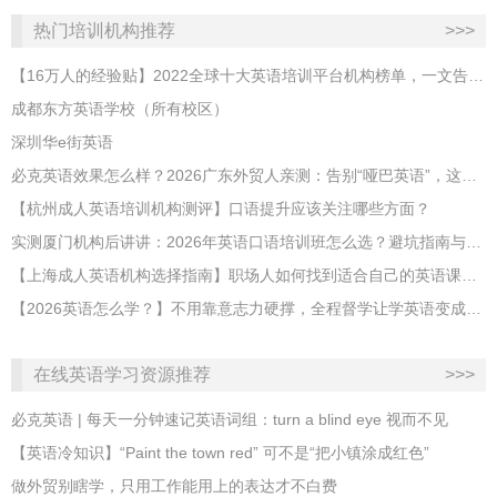
热门培训机构推荐
>>>
【16万人的经验贴】2022全球十大英语培训平台机构榜单，一文告诉你
成都东方英语学校（所有校区）
深圳华e街英语
必克英语效果怎么样？2026广东外贸人亲测：告别“哑巴英语”，这才是成年人最高效的自救指南！
【杭州成人英语培训机构测评】口语提升应该关注哪些方面？
实测厦门机构后讲讲：2026年英语口语培训班怎么选？避坑指南与高效学习新范式
【上海成人英语机构选择指南】职场人如何找到适合自己的英语课程？
【2026英语怎么学？】不用靠意志力硬撑，全程督学让学英语变成日常习惯
在线英语学习资源推荐
>>>
必克英语 | 每天一分钟速记英语词组：turn a blind eye 视而不见
​【英语冷知识】“Paint the town red” 可不是“把小镇涂成红色”
做外贸别瞎学，只用工作能用上的表达才不白费