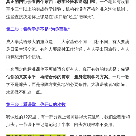
真正的内行会看两个东西：教学经验和筛选门槛
。一个老师有没有
至少三年以上的实战教学经验，机构有没有严格的准入淘汰机制，
这些直接决定你上课是在“练口语”还是“陪聊天”。
第二步：看教学是不是“为你而生”
成人学英语最大的痛点是——大家基础不同、目标不同。有人要满
足日常生活交流、有的人要应付工作沟通，有人要出国旅行，有人
纯粹想开口不怯场。
一套固定的标准课件不可能适合所有人。真正有效的模式是：
先评
估你的真实水平，再结合你的需求，量身定制学习方案
。一对一教
学不是噱头，而是保障方案落地的必要条件。大班课或者AI陪练，
永远做不到这一点。
第三步：看课堂上你开口的次数
我试过的12家里，有一部分课上老师讲得天花乱坠，我们全程附和
点头，一节课下来记笔记记了半本，回头发现根本不会用。