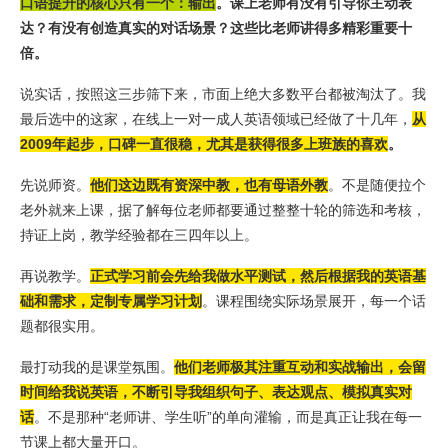
口语提升的核心只有一个：输出
。
课上老师有没有引导你主动表
达？有没有创造真实的对话场景？这些比老师讲得多精彩重要十
倍。
说实话，按照这三步筛下来，市面上绝大多数平台都被淘汰了。我
最后选中的这家，在线上一对一成人英语领域已经做了十几年，
从
2009年起步，口碑一直很稳，尤其是获得很多上班族的喜欢
。
先说师资。
他们这边既有资深中教，也有母语外教
。不是随便拉个
老外就来上课，据了解每位老师都要通过整整十轮的筛选和考核，
持证上岗，教学经验都在三四年以上。
再说教学。
正式学习前会先给我做水平测试，然后根据我的英语基
础和需求，定制专属学习计划
。课程围绕实际场景展开，每一个话
题都很实用。
最打动我的是课堂氛围。
他们老师极其注重互动和实战输出，会留
时间给我说英语，不断引导我组织句子、表达观点、模拟真实对
话
。不是那种“老师讲、学生听”的单向灌输，而是真正让我在每一
节课上都大量开口。