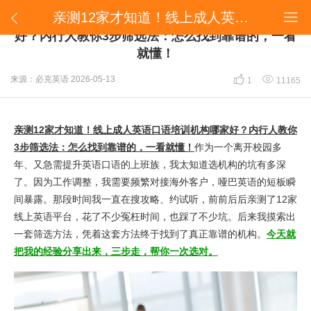
​亲测12家才知道！线上成人英语口语培训机构哪家好？内行人教你3步筛选法：怎么找到靠谱的，一看就懂！


​亲测12家才知道！线上成人英语口语培训机构哪家
好？内行人教你3步筛选法：怎么找到靠谱的，一看
就懂！


来源：必克英语
2026-05-13
1
11165
亲测12家才知道！线上成人英语口语培训机构哪家好？内行人教你
3步筛选法：怎么找到靠谱的，一看就懂！
作为一个离开校园多
年、又急需提升英语口语的上班族，我太知道选机构的坑有多深
了。因为工作调整，我需要频繁对接海外客户，哑巴英语的短板瞬
间暴露。那段时间我一直在搜攻略、约试听，前前后后亲测了12家
线上英语平台，花了不少冤枉时间，也踩了不少坑。后来我摸索出
一套筛选方法，凭着这套方法终于找到了真正靠谱的机构。
今天就
把我的经验分享出来，三步走，帮你一次选对。