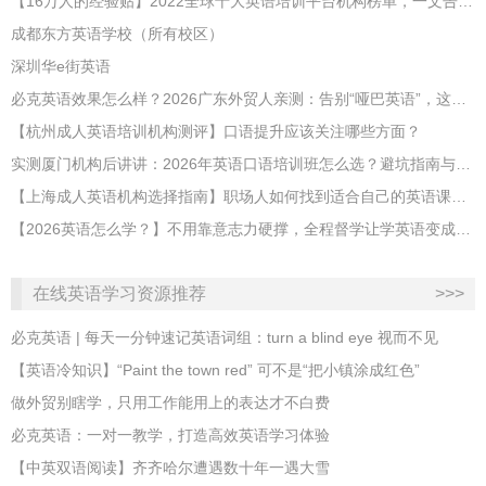
【16万人的经验贴】2022全球十大英语培训平台机构榜单，一文告诉你
成都东方英语学校（所有校区）
深圳华e街英语
必克英语效果怎么样？2026广东外贸人亲测：告别“哑巴英语”，这才是成年人最高效的自救指南！
【杭州成人英语培训机构测评】口语提升应该关注哪些方面？
实测厦门机构后讲讲：2026年英语口语培训班怎么选？避坑指南与高效学习新范式
【上海成人英语机构选择指南】职场人如何找到适合自己的英语课程？
【2026英语怎么学？】不用靠意志力硬撑，全程督学让学英语变成日常习惯
在线英语学习资源推荐
>>>
必克英语 | 每天一分钟速记英语词组：turn a blind eye 视而不见
​【英语冷知识】“Paint the town red” 可不是“把小镇涂成红色”
做外贸别瞎学，只用工作能用上的表达才不白费
必克英语：一对一教学，打造高效英语学习体验
【中英双语阅读】齐齐哈尔遭遇数十年一遇大雪