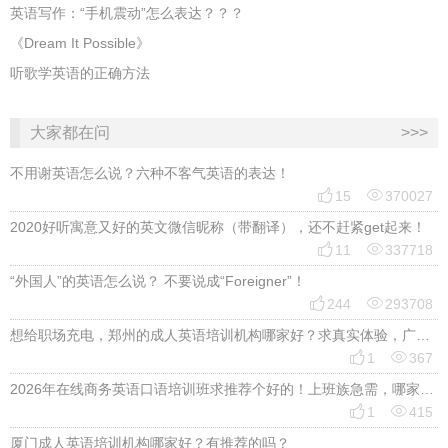
英语写作：“手机震动”怎么表达？？？
《Dream It Possible》
听歌学英语的正确方法
大家都在问
>>>
不用谢英语怎么说？六种不客气英语的表达！


15
370027
2020好听寓意又好的英文微信昵称（带翻译），还不赶紧get起来！


11
337718
“外国人”的英语怎么说？ 不要说成“Foreigner”！


244
293708
想给职场充电，郑州的成人英语培训机构哪家好？求真实体验，广告勿扰，感谢！


1
367
2026年在线商务英语口语培训班求推荐个好的！上班族急需，哪家好？


1
415
厦门成人英语培训机构哪家好？有推荐的吗？