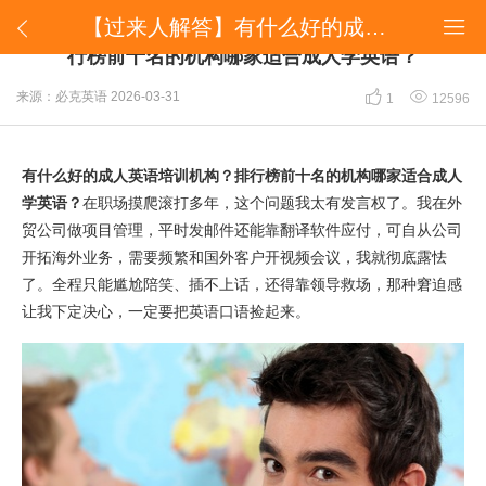
【过来人解答】有什么好的成人英语培训机构？排行榜前十名的机构哪家适合成人学英语？


【过来人解答】有什么好的成人英语培训机构？排
行榜前十名的机构哪家适合成人学英语？


来源：必克英语
2026-03-31
1
12596
有什么好的成人英语培训机构？排行榜前十名的机构哪家适合成人
学英语？
在职场摸爬滚打多年，这个问题我太有发言权了。我在外
贸公司做项目管理，平时发邮件还能靠翻译软件应付，可自从公司
开拓海外业务，需要频繁和国外客户开视频会议，我就彻底露怯
了。全程只能尴尬陪笑、插不上话，还得靠领导救场，那种窘迫感
让我下定决心，一定要把英语口语捡起来。