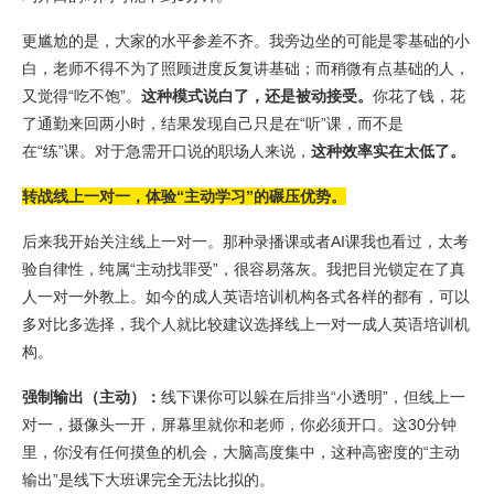
更尴尬的是，大家的水平参差不齐。我旁边坐的可能是零基础的小
白，老师不得不为了照顾进度反复讲基础；而稍微有点基础的人，
又觉得“吃不饱”。
这种模式说白了，还是被动接受。
你花了钱，花
了通勤来回两小时，结果发现自己只是在“听”课，而不是
在“练”课。对于急需开口说的职场人来说，
这种效率实在太低了。
转战线上一对一，体验“主动学习”的碾压优势。
后来我开始关注线上一对一。那种录播课或者AI课我也看过，太考
验自律性，纯属“主动找罪受”，很容易落灰。我把目光锁定在了真
人一对一外教上。如今的成人英语培训机构各式各样的都有，可以
多对比多选择，我个人就比较建议选择线上一对一成人英语培训机
构。
强制输出（主动）：
线下课你可以躲在后排当“小透明”，但线上一
对一，摄像头一开，屏幕里就你和老师，你必须开口。这30分钟
里，你没有任何摸鱼的机会，大脑高度集中，这种高密度的“主动
输出”是线下大班课完全无法比拟的。