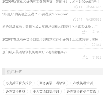
2020好听寓意又好的英文微信昵称（带翻译），还不赶紧get起来！


11
337668
“外国人”的英语怎么说？ 不要说成“Foreigner”！


244
293666
想给职场充电，郑州的成人英语培训机构哪家好？求真实体验，广告勿扰，感谢！


1
343
2026年在线商务英语口语培训班求推荐个好的！上班族急需，哪家好？


1
347
厦门成人英语培训机构哪家好？有推荐的吗？


1
623
热门标签
必克英语官方报价
商务英语口语培训
在线英语培训
必克英语价格
少儿英语口语培训
必克英语青少年英语