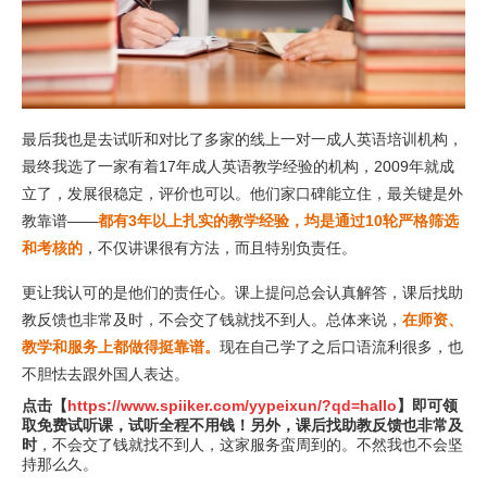
最后我也是去试听和对比了多家的线上一对一成人英语培训机构，
最终我选了一家有着17年成人英语教学经验的机构，2009年就成
立了，发展很稳定，评价也可以。他们家口碑能立住，最关键是外
教靠谱——
都有3年以上扎实的教学经验，均是通过10轮严格筛选
和考核的
，不仅讲课很有方法，而且特别负责任。
更让我认可的是他们的责任心。课上提问总会认真解答，课后找助
教反馈也非常及时，不会交了钱就找不到人。总体来说，
在师资、
教学和服务上都做得挺靠谱。
现在自己学了之后口语流利很多，也
不胆怯去跟外国人表达。
点击【
https://www.spiiker.com/yypeixun/?qd=hallo
】即可领
取免费试听课，试听全程不用钱！另外，课后找助教反馈也非常及
时
，不会交了钱就找不到人，这家服务蛮周到的。不然我也不会坚
持那么久。