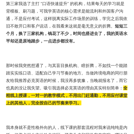
第三家我选了主打 “口语快速提升” 的机构，结果每天的学习就是
背模板、刷习题，可我学英语的核心需求是能流利和外国客户沟
通，不是应付考试，这样脱离实际工作场景的训练，学完之后我依
旧不敢开口和客户说话，在我看来这就是毫无意义的折腾。
短短三
个月，换了三家机构，钱花了不少，时间也搭进去了，我的英语水
平却还是原地踏步，一点进步都没有。
那时候我突然想通了，与其盲目换机构、瞎折腾，不如找一个能踏
踏实实练口语、适配自己学习节奏的地方。当做跨境电商的同行朋
友给我推荐必克英语的时候，我没再多犹豫，当晚就报名了，而它
也真的没让我失望。吸引我选择必克英语的理由其实特别简单：
全
程线上授课，一对一的教学模式，不用出门赶通勤，不用应付课堂
上的其他人，完全按自己的节奏来学习。
我本身就不是性格外向的人，线下课的那套流程对我来说纯纯是内