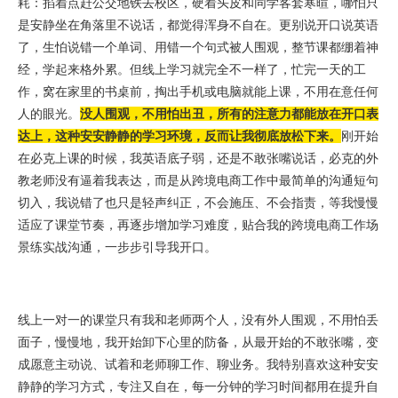
耗：掐着点赶公交地铁去校区，硬着头皮和同学客套寒暄，哪怕只
是安静坐在角落里不说话，都觉得浑身不自在。更别说开口说英语
了，生怕说错一个单词、用错一个句式被人围观，整节课都绷着神
经，学起来格外累。但线上学习就完全不一样了，忙完一天的工
作，窝在家里的书桌前，掏出手机或电脑就能上课，不用在意任何
人的眼光。
没人围观，不用怕出丑，所有的注意力都能放在开口表
达上，这种安安静静的学习环境，反而让我彻底放松下来。
刚开始
在必克上课的时候，我英语底子弱，还是不敢张嘴说话，必克的外
教老师没有逼着我表达，而是从跨境电商工作中最简单的沟通短句
切入，我说错了也只是轻声纠正，不会施压、不会指责，等我慢慢
适应了课堂节奏，再逐步增加学习难度，贴合我的跨境电商工作场
景练实战沟通，一步步引导我开口。
线上一对一的课堂只有我和老师两个人，没有外人围观，不用怕丢
面子，慢慢地，我开始卸下心里的防备，从最开始的不敢张嘴，变
成愿意主动说、试着和老师聊工作、聊业务。我特别喜欢这种安安
静静的学习方式，专注又自在，每一分钟的学习时间都用在提升自