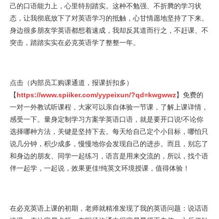
己的口语能力上，心里特别踏实。这种不勉强、不折腾的学习状
态，让我彻底放下了对英语学习的抵触，心甘情愿地坚持了下来。
身边很多朋友学英语都想着速成，我却反其道而行之，不赶课、不
突击，踏踏实实在必克英语学了整整一年。
点击（内部员工购课通道，报课折扣多）
【
https://www.spiiker.com/yypeixun/?qd=kwgwwz
】免费的
一对一外教试听课程，大家可以亲自体验一节课，了解上课详情，
感受一下。量身定制学习方案学英语口语，就是要开口说!不论你
选择哪种方法，关键是坚持下去。每天给自己定个小目标，哪怕只
说几分钟，积少成多，慢慢地你会发现自己的进步。而且，别忘了
和身边的朋友、同学一起练习，语言是用来交流的，所以，找个语
伴一起学，一起说，效果更佳!纯英文环境授课，值得体验！
在必克英语上课的初期，老师就精准发现了我的英语问题：说话语