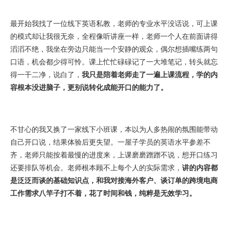
最开始我找了一位线下英语私教，老师的专业水平没话说，可上课
的模式却让我很无奈，全程像听讲座一样，老师一个人在前面讲得
滔滔不绝，我坐在旁边只能当一个安静的观众，偶尔想插嘴练两句
口语，机会都少得可怜。课上忙忙碌碌记了一大堆笔记，转头就忘
得一干二净，说白了，
我只是陪着老师走了一遍上课流程，学的内
容根本没进脑子，更别说转化成能开口的能力了。
不甘心的我又换了一家线下小班课，本以为人多热闹的氛围能带动
自己开口说，结果体验后更失望。一屋子学员的英语水平参差不
齐，老师只能按着最慢的进度来，上课磨磨蹭蹭不说，想开口练习
还要排队等机会。老师根本顾不上每个人的实际需求，
讲的内容都
是泛泛而谈的基础知识点，和我对接海外客户、谈订单的跨境电商
工作需求八竿子打不着，花了时间和钱，纯粹是无效学习。