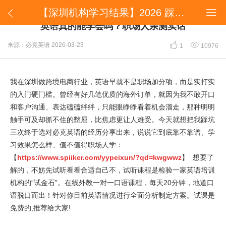
【深圳机构学习结果】2026 踩坑三次才选对！必克英语真的能学会吗？职场人亲测实话


【深圳机构学习结果】2026 踩坑三次才选对！必克
英语真的能学会吗？职场人亲测实话


来源：必克英语
2026-03-23
1
10976
我在深圳做跨境电商行业，英语早就不是职场加分项，而是实打实
的入门硬门槛。曾经有好几笔优质的海外订单，就因为我不敢开口
和客户沟通、表达磕磕绊绊，只能眼睁睁看着机会溜走，那种明明
触手可及却抓不住的憋屈，比焦虑更让人难受。今天就想把我踩坑
三次终于选对必克英语的经历分享出来，说说它到底靠不靠谱、学
习效果怎么样、值不值得职场人学：
【
https://www.spiiker.com/yypeixun/?qd=kwgwwz
】 想要了
解的，不妨先试听看看合适自己不，试听课程是检验一家英语培训
机构的“试金石”。在线外教一对一口语课程，每天20分钟，地道口
语脱口而出！针对你目前英语情况进行全面分析制定方案。试课是
免费的,推荐给大家!