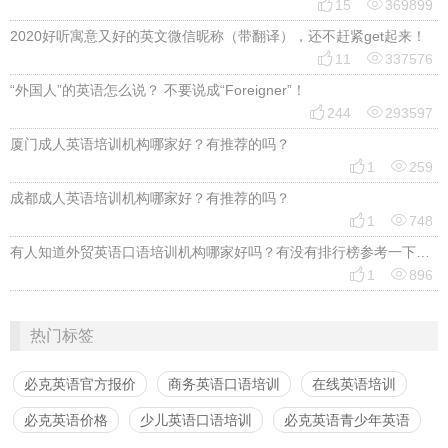


15
369899
2020好听寓意又好的英文微信昵称（带翻译），还不赶紧get起来！


11
337576
“外国人”的英语怎么说？ 不要说成“Foreigner”！


244
293597
厦门成人英语培训机构哪家好？有推荐的吗？


1
259
成都成人英语培训机构哪家好？有推荐的吗？


1
748
有人知道外贸英语口语培训机构哪家好吗？有没有排行榜参考一下？最好说下费用


1
896
热门标签
必克英语官方报价
商务英语口语培训
在线英语培训
必克英语价格
少儿英语口语培训
必克英语青少年英语