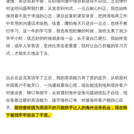
速慢、表达容易卡顿，在职场沟通中很容易显得不自信。之后便针
对这些问题帮我打磨，从发音到句式，一点点耐心纠正。我也始终
保持着不急于求成的心态，课后反复听课堂录音，把跨境电商工作
中常用的沟通话术练熟、练透，哪怕每天只进步一点点，也绝不敷
衍学习。这一年的学习里，我也有想松懈的时候，加班太累了就少
学半小时，状态好的时候就多练一会，从不逼自己硬扛。我始终觉
得，成年人学英语，坚持比突击更重要，找对让自己舒服的学习方
式，才能长久地走下去。
自从在必克英语学了之后，我的英语能力有了质的提升，从前面对
外国客户不敢开口、一沟通就紧张心慌，现在能流利地和境外客户
对接业务、聊订单细节；从前遇到海外业务问题就慌乱不自信，现
在靠着过硬的英语能力，接手海外订单、对接海外客户都得心应
手。
那些曾经因为英语不好只能拱手让人的海外业务机会，现在终
于被我牢牢抓在了手里。