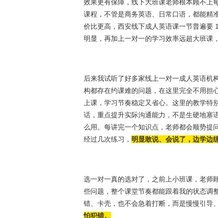
效果更有保障，线下大班课老师根本顾不上
课程，不管是商务英语、日常口语，都能精
价比更高，西安线下成人英语课一节普遍要 150 
明显，再加上一对一的学习效率远超大班课
后来我试听了好多家线上一对一成人英语机构
构都存在约课难的问题，在这里完全不用担
上课，学习节奏稳定又省心。这里的教学特
话，重点提升实际沟通能力，不是生硬地塞
么用。每讲完一个知识点，老师都会顺势提
经过几次练习，
明显敢说、会说了，边学边
选一对一真的选对了，之前上小班课，老师
些问题，整个课堂节奏都能跟着我的状态调
错、卡壳，也不会急着打断，而是慢慢引导
怕犯错。