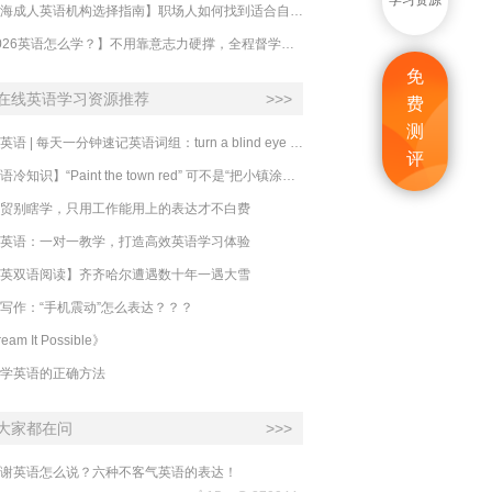
学习资源
【上海成人英语机构选择指南】职场人如何找到适合自己的英语课程？
【2026英语怎么学？】不用靠意志力硬撑，全程督学让学英语变成日常习惯
免
在线英语学习资源推荐
>>>
费
测
必克英语 | 每天一分钟速记英语词组：turn a blind eye 视而不见
评
​【英语冷知识】“Paint the town red” 可不是“把小镇涂成红色”
贸别瞎学，只用工作能用上的表达才不白费
英语：一对一教学，打造高效英语学习体验
英双语阅读】齐齐哈尔遭遇数十年一遇大雪
写作：“手机震动”怎么表达？？？
eam It Possible》
学英语的正确方法
大家都在问
>>>
谢英语怎么说？六种不客气英语的表达！