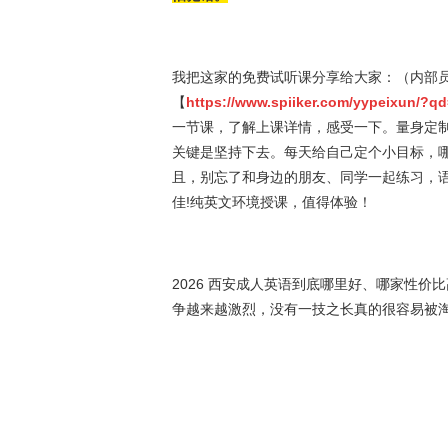
我把这家的免费试听课分享给大家：（内部
【
https://www.spiiker.com/yypeixun/?
一节课，了解上课详情，感受一下。量身定制
关键是坚持下去。每天给自己定个小目标，
且，别忘了和身边的朋友、同学一起练习，
佳!纯英文环境授课，值得体验！
2026 西安成人英语到底哪里好、哪家性
争越来越激烈，没有一技之长真的很容易被