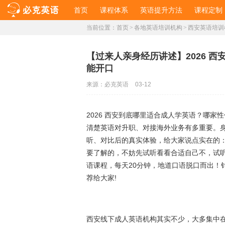
首页
课程体系
英语提升方法
课程定制
当前位置：
首页
>
各地英语培训机构
>
西安英语培训
【过来人亲身经历讲述】2026 
能开口
来源：
必克英语
03-12
2026 西安到底哪里适合成人学英语？哪
清楚英语对升职、对接海外业务有多重要。
听、对比后的真实体验，给大家说点实在的
要了解的，不妨先试听看看合适自己不，试听
语课程，每天20分钟，地道口语脱口而出！
荐给大家!
西安线下成人英语机构其实不少，大多集中