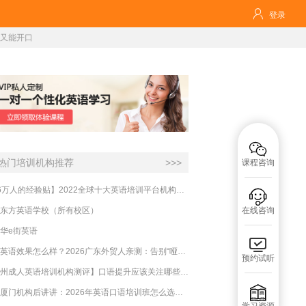

登录
钱又能开口

热门培训机构推荐
>>>
课程咨询
【16万人的经验贴】2022全球十大英语培训平台机构榜单，一文告诉你

东方英语学校（所有校区）
在线咨询
华e街英语

必克英语效果怎么样？2026广东外贸人亲测：告别“哑巴英语”，这才是成年人最高效的自救指南！
预约试听
【杭州成人英语培训机构测评】口语提升应该关注哪些方面？

实测厦门机构后讲讲：2026年英语口语培训班怎么选？避坑指南与高效学习新范式