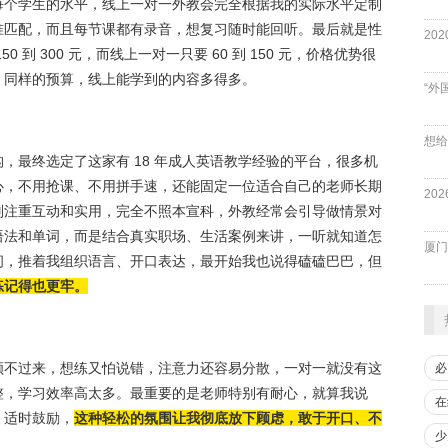
每个学生的水平，线上一对一外教会完全根据我的实际水平定制
准匹配，而且每节课都有录音，想复习随时能回听。最后就是性
到 300 元，而线上一对一只要 60 到 150 元，价格优势很
，同样的预算，线上能学到的内容多得多。
“外
，最终选定了这家有 18 年成人英语教学经验的平台，很多机
心，不用抢课、不用拼手速，还能固定一位适合自己的老师长期
别注重互动和实用，完全不照本宣科，外教经常会引导做情景对
语法和单词，而是结合真实职场、生活案例来讲，一听就知道怎
厦门
问，推着我组织语言、开口表达，最开始我也说得磕磕巴巴，但
练记得也更牢。
顾不过来，想练又怕说错，注意力还容易分散，一对一就没有这
必
整，学习效率高太多。最重要的是老师特别有耐心，就算我说
在
、适时鼓励，
这种轻松的氛围让我彻底放下顾虑，敢于开口、不
少