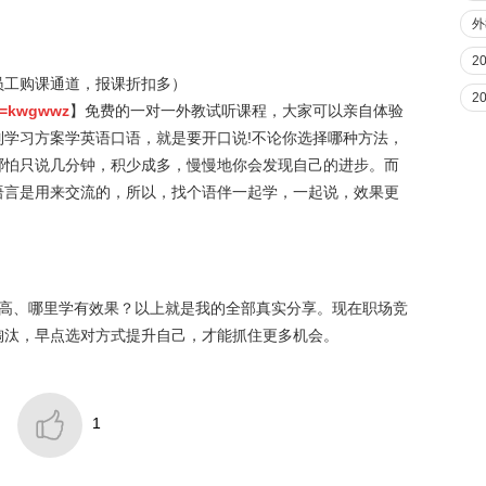
外
2
员工购课通道，报课折扣多）
2
qd=kwgwwz
】免费的一对一外教试听课程，大家可以亲自体验
学习方案学英语口语，就是要开口说!不论你选择哪种方法，
哪怕只说几分钟，积少成多，慢慢地你会发现自己的进步。而
语言是用来交流的，所以，找个语伴一起学，一起说，效果更
价比高、哪里学有效果？以上就是我的全部真实分享。现在职场竞
淘汰，早点选对方式提升自己，才能抓住更多机会。

1