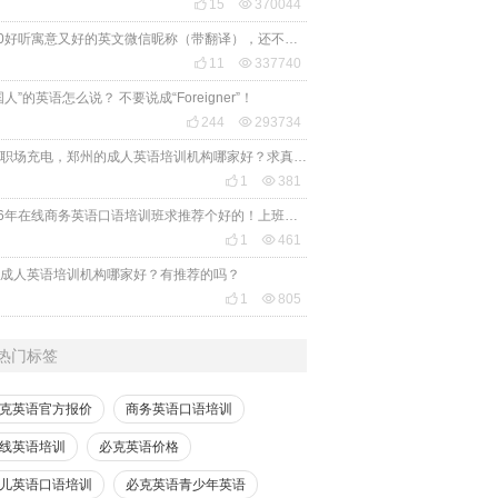

15

370044
2020好听寓意又好的英文微信昵称（带翻译），还不赶紧get起来！

11

337740
国人”的英语怎么说？ 不要说成“Foreigner”！

244

293734
想给职场充电，郑州的成人英语培训机构哪家好？求真实体验，广告勿扰，感谢！

1

381
2026年在线商务英语口语培训班求推荐个好的！上班族急需，哪家好？

1

461
成人英语培训机构哪家好？有推荐的吗？

1

805
热门标签
克英语官方报价
商务英语口语培训
线英语培训
必克英语价格
儿英语口语培训
必克英语青少年英语