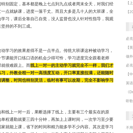
间特别固定，基本都是晚上七点到九点或者周末全天，对我们经
忙一点就缺课，进度一落千丈。而且大多是几十人的大班课，全
动学习，课后全靠自己自觉，没人监督也没人针对性指导，我观
在坚持的不到三成。
被动学习的效果差得不是一点半点。传统大班课这种被动学习，
做外
一节课能开口练口语的机会少得可怜，学习进度完全跟着老师
课就很难跟上。而
线上一对一的主动学习就完全不一样，我们才
必克
练习，外教全程一对一高强度互动，开口率直接拉满，还能随时
【中
着调整，时间也特别灵活，临时有事可以改期，完全不影响学习
英语
《Dr
听歌
构和线上一对一后，果断选择了线上，主要有三个最实在的原
构单程通勤就要三四十分钟，再加上上课时间，一次学习至少要
回家就能上课，省下的时间和精力能多学不少内容。其次是学习
不用