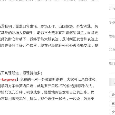
“外
场景挂钩，覆盖日常生活、职场工作、出国旅游、外贸沟通、兴
定基础的职场人都能学。老师不会照本宣科讲解知识点，而是更
老师的耐心带动下，我终于能大胆表达，及时纠正发音和表达上
利度也提升了好几个层次，现在已经能轻松和外教流畅交流，整
厦门
员工购课通道，报课折扣多）
qd=kwgwwz
】免费的一对一外教试听课程，大家可以亲自体验
学习方案学英语口语，就是要开口说!不论你选择哪种方法，
哪怕只说几分钟，积少成多，慢慢地你会发现自己的进步。而
必
语言是用来交流的，所以，找个语伴一起学，一起说，效果更
在
少