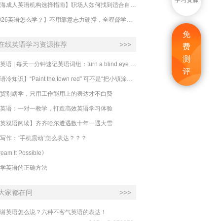
学习资源
【上海成人英语机构选择指南】职场人如何找到适合自己的英语课程？
【2026英语怎么学？】不用靠意志力硬撑，全程督学让学英语变成日常习惯
免
在线英语学习资源推荐
>>>
费
测
必克英语 | 每天一分钟速记英语词组：turn a blind eye 视而不见
评
​【英语冷知识】“Paint the town red” 可不是“把小镇涂成红色”
贸别瞎学，只用工作能用上的表达才不白费
英语：一对一教学，打造高效英语学习体验
英双语阅读】齐齐哈尔遭遇数十年一遇大雪
写作：“手机震动”怎么表达？？？
eam It Possible》
学英语的正确方法
大家都在问
>>>
谢英语怎么说？六种不客气英语的表达！