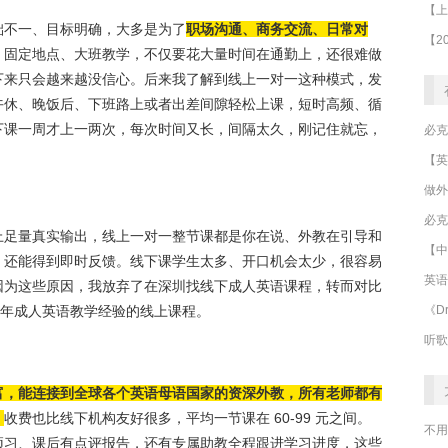
础不一、目标明确，大多是为了
职场沟通、商务交流、日常对
、固定地点、大班教学，不仅要花大量时间在通勤上，还很难做
下来只会越来越没信心。后来我了解到线上一对一这种模式，发
午休、晚饭后、下班路上或者出差间隙轻松上课，短时高频、循
下课一周才上一两次，每次时间又长，间隔太久，刚记住就忘，
做外
必克
上足量真实输出，线上一对一整节课都是你在说、外教在引导和
【中
，还能得到即时反馈。线下课学生太多、开口机会太少，很容易
英语
因为这些原因，我放弃了在深圳找线下成人英语课程，转而对比
《Dr
 年成人英语教学经验的线上课程。
听歌
富，能连接到全球各个英语母语国家的资深外教，所有老师都有
。
收费也比线下机构友好很多，平均一节课在 60-99 元之间。
不用
预习、课后有点评报告，还有专属助教全程跟进学习进度，这些