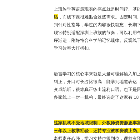
上班族学英语最现实的痛点就是时间碎、基
话
，而线下课很难贴合这些需求。固定时间
到针对性指导，学过的内容很快就忘，长期
现它特别适配深圳上班族的节奏，可以利用
序渐进，刚好符合科学的记忆规律。反观线
学习效率大打折扣。
语言学习的核心本来就是大量可理解输入加
纠正，开口时长占比很高，能学到地道表达
变成陪听，很难真正练出流利口语。也正是
多家线上一对一机构，最终选定了这家有 18
这家机构不受地域限制，外教师资资源更丰
三年以上教学经验，还持专业教学资质上岗
老师责任心强，学习支持也很到位，课前有