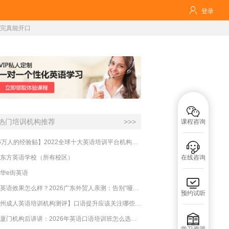

登录
学完真能开口

热门培训机构推荐
>>>
课程咨询
【16万人的经验贴】2022全球十大英语培训平台机构榜单，一文告诉你

东方英语学校（所有校区）
在线咨询
华e街英语

必克英语效果怎么样？2026广东外贸人亲测：告别“哑巴英语”，这才是成年人最高效的自救指南！
预约试听
【杭州成人英语培训机构测评】口语提升应该关注哪些方面？

实测厦门机构后讲讲：2026年英语口语培训班怎么选？避坑指南与高效学习新范式