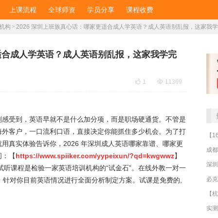
上课流程
全球师资
学员分享
课程收费
机构
>
2026 深圳上班族真心话：哪家更适合成人学英语？成人英语别乱报，这家我
更适合成人学英语？成人英语别乱报，这家我学完

1

11369
刻感受到，英语早就不是什么加分项，而是职场硬通货。不管是
海外客户，一口流利口语，直接决定你能抓住多少机会。为了打
用真实体验告诉你，2026 年深圳成人英语哪家靠谱、哪家更
成都
间：【
https://www.spiiker.com/yypeixun/?qd=kwgwwz
】
深圳
听课程是检验一家英语培训机构的“试金石”。在线外教一对一
！针对你目前英语情况进行全面分析制定方案。试课是免费的,