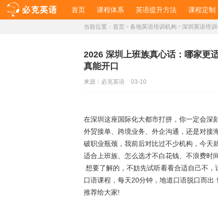
首页
课程体系
英语提升方法
课程定制
当前位置：
首页
>
各地英语培训机构
>
深圳英语培训
2026 深圳上班族真心话：哪家
真能开口
来源：
必克英语
03-10
在深圳这座国际化大都市打拼，你一定会深
外贸接单、跨境业务、外企沟通，还是对接
破职业瓶颈，我前后对比过不少机构，今天就
适合上班族、怎么选才不白花钱、不浪费时
想要了解的，不妨先试听看看合适自己不，试
口语课程，每天20分钟，地道口语脱口而出
推荐给大家!