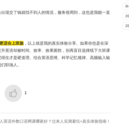
外
会出现交了钱就找不到人的情况，服务很周到，这也是我能一直
2
2
家更适合上班族
，以上就是我的真实体验分享。如果你也是在深
提升英语却被时间、效率、效果困扰，别再盲目选择线下大班课
记得住才是硬道理。结合英语思维、科学记忆规律、高频输入输
我们职场人。

1
大成人英语外教口语网课哪家好？过来人实测避坑+真实体验指南！