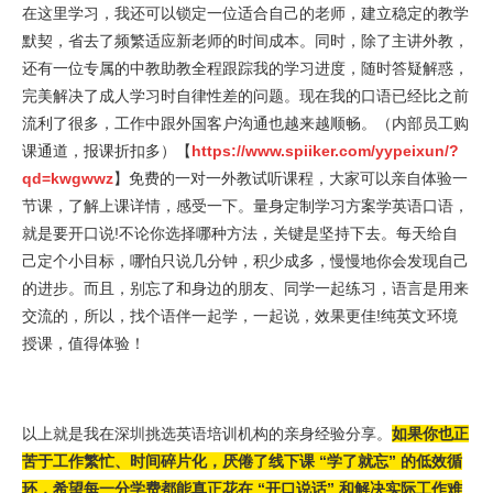
在这里学习，我还可以锁定一位适合自己的老师，建立稳定的教学
默契，省去了频繁适应新老师的时间成本。同时，除了主讲外教，
还有一位专属的中教助教全程跟踪我的学习进度，随时答疑解惑，
完美解决了成人学习时自律性差的问题。现在我的口语已经比之前
流利了很多，工作中跟外国客户沟通也越来越顺畅。（内部员工购
课通道，报课折扣多）【
https://www.spiiker.com/yypeixun/?
qd=kwgwwz
】免费的一对一外教试听课程，大家可以亲自体验一
节课，了解上课详情，感受一下。量身定制学习方案学英语口语，
就是要开口说!不论你选择哪种方法，关键是坚持下去。每天给自
己定个小目标，哪怕只说几分钟，积少成多，慢慢地你会发现自己
的进步。而且，别忘了和身边的朋友、同学一起练习，语言是用来
交流的，所以，找个语伴一起学，一起说，效果更佳!纯英文环境
授课，值得体验！
以上就是我在深圳挑选英语培训机构的亲身经验分享。
如果你也正
苦于工作繁忙、时间碎片化，厌倦了线下课 “学了就忘” 的低效循
环，希望每一分学费都能真正花在 “开口说话” 和解决实际工作难