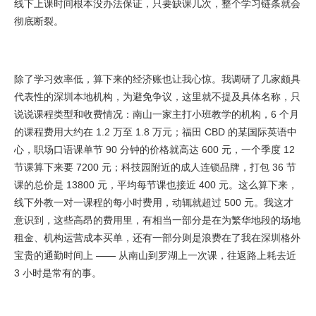
线下上课时间根本没办法保证，只要缺课几次，整个学习链条就会
彻底断裂。
除了学习效率低，算下来的经济账也让我心惊。我调研了几家颇具
代表性的深圳本地机构，为避免争议，这里就不提及具体名称，只
说说课程类型和收费情况：南山一家主打小班教学的机构，6 个月
的课程费用大约在 1.2 万至 1.8 万元；福田 CBD 的某国际英语中
心，职场口语课单节 90 分钟的价格就高达 600 元，一个季度 12
节课算下来要 7200 元；科技园附近的成人连锁品牌，打包 36 节
课的总价是 13800 元，平均每节课也接近 400 元。这么算下来，
线下外教一对一课程的每小时费用，动辄就超过 500 元。我这才
意识到，这些高昂的费用里，有相当一部分是在为繁华地段的场地
租金、机构运营成本买单，还有一部分则是浪费在了我在深圳格外
宝贵的通勤时间上 —— 从南山到罗湖上一次课，往返路上耗去近
3 小时是常有的事。