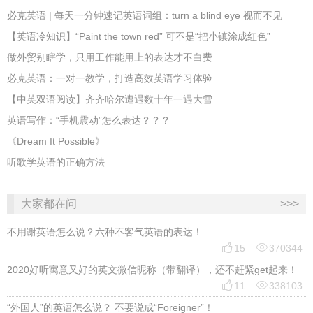
必克英语 | 每天一分钟速记英语词组：turn a blind eye 视而不见
​【英语冷知识】“Paint the town red” 可不是“把小镇涂成红色”
做外贸别瞎学，只用工作能用上的表达才不白费
必克英语：一对一教学，打造高效英语学习体验
【中英双语阅读】齐齐哈尔遭遇数十年一遇大雪
英语写作：“手机震动”怎么表达？？？
《Dream It Possible》
听歌学英语的正确方法
大家都在问
>>>
不用谢英语怎么说？六种不客气英语的表达！


15
370344
2020好听寓意又好的英文微信昵称（带翻译），还不赶紧get起来！


11
338103
“外国人”的英语怎么说？ 不要说成“Foreigner”！