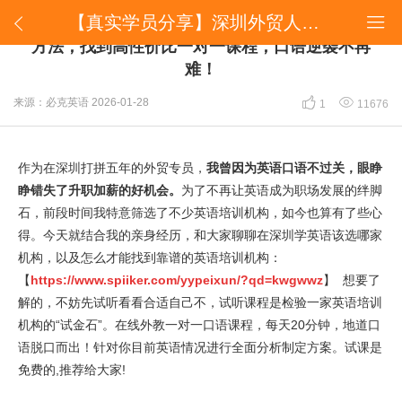
【真实学员分享】深圳外贸人亲测英语机构：选对方法，找到高性价比一对一课程，口语逆袭不再难！


【真实学员分享】深圳外贸人亲测英语机构：选对
方法，找到高性价比一对一课程，口语逆袭不再
难！


来源：必克英语
2026-01-28
1
11676
作为在深圳打拼五年的外贸专员，
我曾因为英语口语不过关，眼睁
睁错失了升职加薪的好机会。
为了不再让英语成为职场发展的绊脚
石，前段时间我特意筛选了不少英语培训机构，如今也算有了些心
得。今天就结合我的亲身经历，和大家聊聊在深圳学英语该选哪家
机构，以及怎么才能找到靠谱的英语培训机构：
【
https://www.spiiker.com/yypeixun/?qd=kwgwwz
】 想要了
解的，不妨先试听看看合适自己不，试听课程是检验一家英语培训
机构的“试金石”。在线外教一对一口语课程，每天20分钟，地道口
语脱口而出！针对你目前英语情况进行全面分析制定方案。试课是
免费的,推荐给大家!