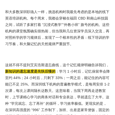
和大多数深圳职场人一样，挑选机构时我最先考虑的是本地的线下
英语培训机构。每个周末，我都会穿梭在福田 CBD 和南山科技园
之间，试听了多家打着 “沉浸式教学”“外教小班” 旗号的机构。这些
机构的课堂氛围确实很热闹，但当我和几位资深学员深入交流，再
对照科学的学习规律后，发现了一个根本性的矛盾：线下培训的学
习节奏，和大脑记忆的天然规律严重脱节。
这就不得不提到艾宾浩斯遗忘曲线，这个记忆规律明确告诉我们，
新知识的遗忘速度是先快后慢的
：学习 1 小时后，记忆保留率会降
至约 44%；24 小时后，只剩下 33%；一周之后，能记住的内容可
能已不足 25%。而深圳线下机构的普遍教学模式，是每周安排 1-2
次课，每次上课间隔长达数天。这意味着，当我下周再走进教室
时，上节课精心学习的商务对话和专业表达，早就遗忘了大半。这
种 “学完就忘、忘了再补” 的循环，学习效率极低。更现实的是，
在深圳高强度的 “996” 工作制下，加班、出差是家常便饭，固定的