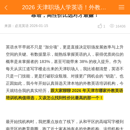
2026 天津职场人学英语！外教机构实测：有名不如靠谱，高性价比选对才最赚！


2026 天津职场人学英语！外教机构实测：有名不如
靠谱，高性价比选对才最赚！


来源：必克英语
2026-01-15
1
16406
英语水平早就不只是 “加分项”，更是直接决定职场发展效率与上升
空间的关键。有数据显示，能熟练掌握英语的人，获得优质岗位的
概率是未掌握者的 183%，甚至可能带来 38% 的收入提升。作为
每天从滨江道写字楼走出来的天津职场人，我比谁都清楚，英语不
只是一门技能，更是打破职业瓶颈、对接更广阔机会的 “钥匙”。也
正因如此，我今年开始认真筛选天津本地的外教英语培训机构，今
天就结合我的真实经历，
跟大家聊聊 2026 年天津市哪家外教英语
培训机构值得选，又该怎么找到性价比最高的那一个！
最开始找机构时，我把重点放在了线下，从和平区的高端写字楼到
南开区的教育商圈，跑了近十家本地有名的外教机构。这些机构大