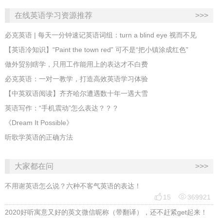
在线英语学习资源推荐
>>>
必克英语 | 每天一分钟速记英语词组：turn a blind eye 视而不见
​【英语冷知识】“Paint the town red” 可不是“把小镇涂成红色”
做外贸别瞎学，只用工作能用上的表达才不白费
必克英语：一对一教学，打造高效英语学习体验
【中英双语阅读】齐齐哈尔遭遇数十年一遇大雪
英语写作：“手机震动”怎么表达？？？
《Dream It Possible》
听歌学英语的正确方法
大家都在问
>>>
不用谢英语怎么说？六种不客气英语的表达！


15
369921
2020好听寓意又好的英文微信昵称（带翻译），还不赶紧get起来！