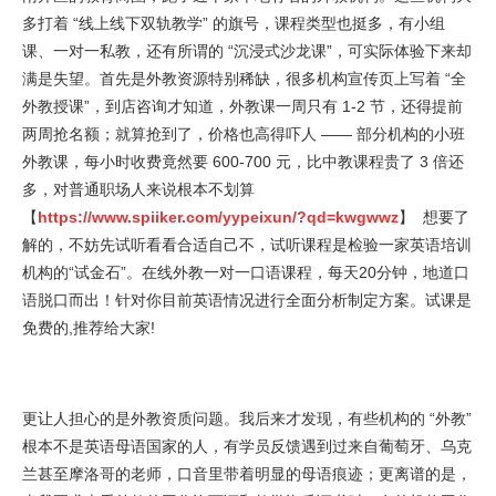
多打着 “线上线下双轨教学” 的旗号，课程类型也挺多，有小组
课、一对一私教，还有所谓的 “沉浸式沙龙课”，可实际体验下来却
满是失望。首先是外教资源特别稀缺，很多机构宣传页上写着 “全
外教授课”，到店咨询才知道，外教课一周只有 1-2 节，还得提前
两周抢名额；就算抢到了，价格也高得吓人 —— 部分机构的小班
外教课，每小时收费竟然要 600-700 元，比中教课程贵了 3 倍还
多，对普通职场人来说根本不划算
【
https://www.spiiker.com/yypeixun/?qd=kwgwwz
】 想要了
解的，不妨先试听看看合适自己不，试听课程是检验一家英语培训
机构的“试金石”。在线外教一对一口语课程，每天20分钟，地道口
语脱口而出！针对你目前英语情况进行全面分析制定方案。试课是
免费的,推荐给大家!
更让人担心的是外教资质问题。我后来才发现，有些机构的 “外教”
根本不是英语母语国家的人，有学员反馈遇到过来自葡萄牙、乌克
兰甚至摩洛哥的老师，口音里带着明显的母语痕迹；更离谱的是，