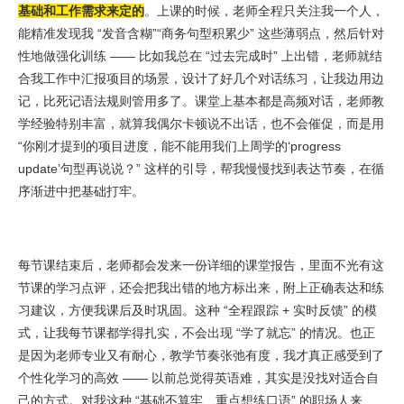
基础和工作需求来定的
。上课的时候，老师全程只关注我一个人，
能精准发现我 “发音含糊”“商务句型积累少” 这些薄弱点，然后针对
性地做强化训练 —— 比如我总在 “过去完成时” 上出错，老师就结
合我工作中汇报项目的场景，设计了好几个对话练习，让我边用边
记，比死记语法规则管用多了。课堂上基本都是高频对话，老师教
学经验特别丰富，就算我偶尔卡顿说不出话，也不会催促，而是用
“你刚才提到的项目进度，能不能用我们上周学的‘progress
update’句型再说说？” 这样的引导，帮我慢慢找到表达节奏，在循
序渐进中把基础打牢。
每节课结束后，老师都会发来一份详细的课堂报告，里面不光有这
节课的学习点评，还会把我出错的地方标出来，附上正确表达和练
习建议，方便我课后及时巩固。这种 “全程跟踪 + 实时反馈” 的模
式，让我每节课都学得扎实，不会出现 “学了就忘” 的情况。也正
是因为老师专业又有耐心，教学节奏张弛有度，我才真正感受到了
个性化学习的高效 —— 以前总觉得英语难，其实是没找对适合自
己的方式。对我这种 “基础不算牢、重点想练口语” 的职场人来