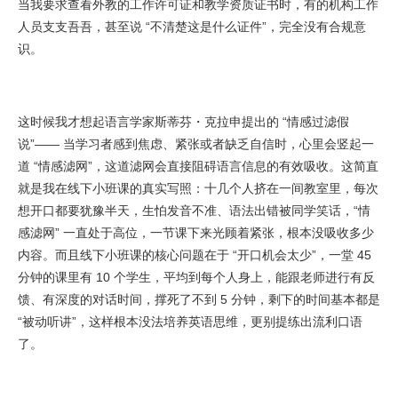
当我要求查看外教的工作许可证和教学资质证书时，有的机构工作
人员支支吾吾，甚至说 “不清楚这是什么证件”，完全没有合规意
识。
这时候我才想起语言学家斯蒂芬・克拉申提出的 “情感过滤假
说”—— 当学习者感到焦虑、紧张或者缺乏自信时，心里会竖起一
道 “情感滤网”，这道滤网会直接阻碍语言信息的有效吸收。这简直
就是我在线下小班课的真实写照：十几个人挤在一间教室里，每次
想开口都要犹豫半天，生怕发音不准、语法出错被同学笑话，“情
感滤网” 一直处于高位，一节课下来光顾着紧张，根本没吸收多少
内容。而且线下小班课的核心问题在于 “开口机会太少”，一堂 45
分钟的课里有 10 个学生，平均到每个人身上，能跟老师进行有反
馈、有深度的对话时间，撑死了不到 5 分钟，剩下的时间基本都是
“被动听讲”，这样根本没法培养英语思维，更别提练出流利口语
了。