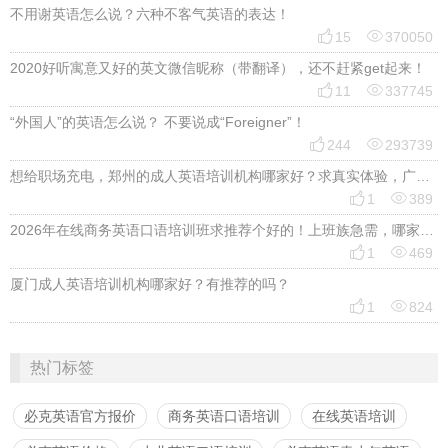
不用谢英语怎么说？六种不客气英语的表达！


15
370050
2020好听寓意又好的英文微信昵称（带翻译），还不赶紧get起来！


11
337745
“外国人”的英语怎么说？ 不要说成“Foreigner”！


244
293739
想给职场充电，郑州的成人英语培训机构哪家好？求真实体验，广告勿扰，感谢！


1
389
2026年在线商务英语口语培训班求推荐个好的！上班族急需，哪家好？


1
469
厦门成人英语培训机构哪家好？有推荐的吗？


1
824
热门标签
必克英语官方报价
商务英语口语培训
在线英语培训