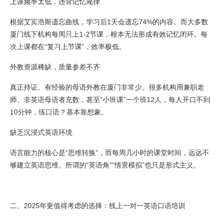
上课频率太低，违背记忆规律
根据艾宾浩斯遗忘曲线，学习后1天会遗忘74%的内容。而大多数
厦门线下机构每周只上1-2节课，根本无法形成有效记忆闭环。每
次上课都在“复习上节课”，效率极低。
外教资源稀缺，质量参差不齐
真正持证、有经验的母语外教在厦门非常少。很多机构用兼职老
师、非英语母语者充数，甚至“小班课”一个班12人，每人开口不到
10分钟，练口语？基本靠想象。
缺乏沉浸式英语环境
语言能力的核心是“思维转换”，而每周几小时的课堂时间，远远不
够建立英语思维。所谓的“英语角”“情景模拟”也只是形式主义。
二、2025年更值得考虑的选择：线上一对一英语口语培训