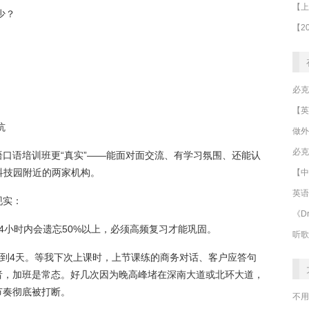
少？
坑
做外
必克
口语培训班更“真实”——能面对面交流、有学习氛围、还能认
科技园附近的两家机构。
【中
英语
现实：
《Dr
4小时内会遗忘50%以上，必须高频复习才能巩固。
听歌
3到4天。等我下次上课时，上节课练的商务对话、客户应答句
者，加班是常态。好几次因为晚高峰堵在深南大道或北环大道，
节奏彻底被打断。
不用