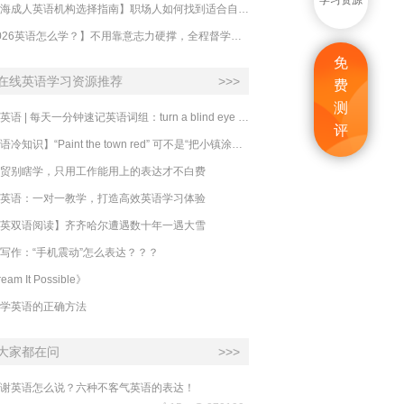
学习资源
【上海成人英语机构选择指南】职场人如何找到适合自己的英语课程？
【2026英语怎么学？】不用靠意志力硬撑，全程督学让学英语变成日常习惯
免
在线英语学习资源推荐
>>>
费
测
必克英语 | 每天一分钟速记英语词组：turn a blind eye 视而不见
评
​【英语冷知识】“Paint the town red” 可不是“把小镇涂成红色”
贸别瞎学，只用工作能用上的表达才不白费
英语：一对一教学，打造高效英语学习体验
英双语阅读】齐齐哈尔遭遇数十年一遇大雪
写作：“手机震动”怎么表达？？？
eam It Possible》
学英语的正确方法
大家都在问
>>>
谢英语怎么说？六种不客气英语的表达！