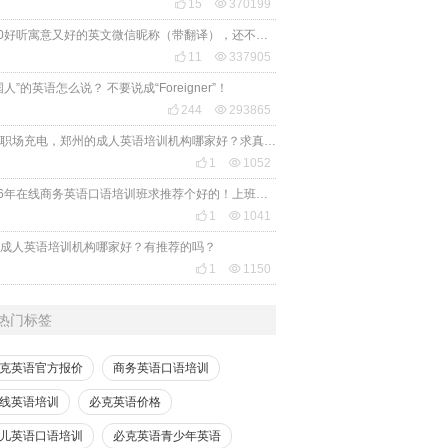

15

370199
2020好听寓意又好的英文微信昵称（带翻译），还不赶紧get起来！

11

337905
国人”的英语怎么说？ 不要说成“Foreigner”！

244

293865
想给职场充电，郑州的成人英语培训机构哪家好？求真实体验，广告勿扰，感谢！

1

1052
2026年在线商务英语口语培训班求推荐个好的！上班族急需，哪家好？

1

1041
成人英语培训机构哪家好？有推荐的吗？

1

1150
热门标签
克英语官方报价
商务英语口语培训
线英语培训
必克英语价格
儿英语口语培训
必克英语青少年英语