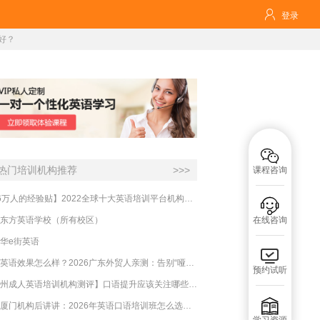

登录
好？

热门培训机构推荐
>>>
课程咨询
【16万人的经验贴】2022全球十大英语培训平台机构榜单，一文告诉你

东方英语学校（所有校区）
在线咨询
华e街英语

必克英语效果怎么样？2026广东外贸人亲测：告别“哑巴英语”，这才是成年人最高效的自救指南！
预约试听
【杭州成人英语培训机构测评】口语提升应该关注哪些方面？

实测厦门机构后讲讲：2026年英语口语培训班怎么选？避坑指南与高效学习新范式