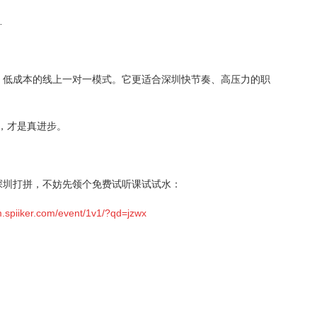
…
、低成本的线上一对一模式。它更适合深圳快节奏、高压力的职
上，才是真进步。
深圳打拼，不妨先领个免费试听课试试水：
m.spiiker.com/event/1v1/?qd=jzwx