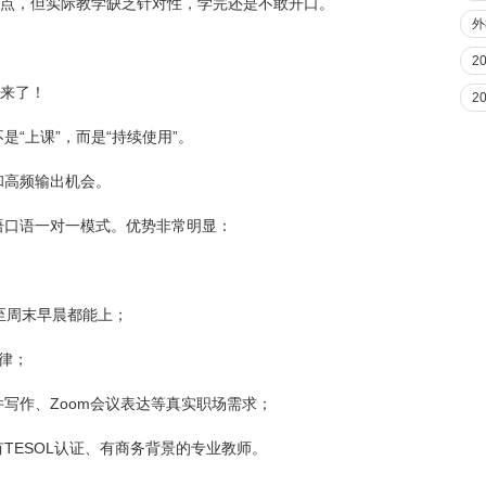
卖点，但实际教学缺乏针对性，学完还是不敢开口。
外
2
过来了！
2
“上课”，而是“持续使用”。
和高频输出机会。
语口语一对一模式。优势非常明显：
至周末早晨都能上；
律；
写作、Zoom会议表达等真实职场需求；
TESOL认证、有商务背景的专业教师。