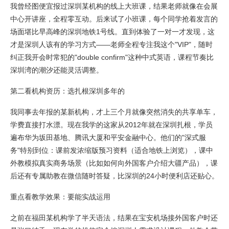
我曾经图便宜报过深圳某机构的线上大班课，结果老师就像在会展
中心开讲座，全程零互动。后来试了小班课，每个同学抢着发言的
场面堪比早高峰的深圳地铁1号线。直到体验了一对一才发现，这
才是深圳人该有的学习方式——老师全程专注我这个"VIP"，随时
纠正我开会时常犯的"double confirm"这种中式英语，课程节奏比
深圳湾的潮汐还能灵活调整。
第二看机构资历：选扎根深圳多年的
我同事去年报的某新机构，才上三个月就像突然消失的共享单车，
学费直接打水漂。现在我学的这家从2012年就在深圳扎根，学员
遍布华为坂田基地、腾讯大厦和平安金融中心。他们的"深式服
务"特别到位：课前发浓缩版预习资料（适合地铁上浏览），课中
外教模拟真实商务场景（比如如何向外国客户介绍大疆产品），课
后还有专属助教在微信随时答疑，比深圳的24小时便利店还贴心。
重点看教学效果：要能实战运用
之前在福田某机构学了半天语法，结果在宝安机场接外国客户时还