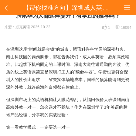
【帮你找准方向】深圳成人英语线上机构怎么选？腾讯华为人都这样提升！有学过的推荐吗？


【帮你找准方向】深圳成人英语线上机构怎么选？
腾讯华为人都这样提升！有学过的推荐吗？


来源：必克英语
2025-10-22
1
16094
在深圳这座"时间就是金钱"的城市，腾讯科兴科学园的深夜灯火、
南山科技园的匆匆脚步，都在告诉我们：成人学英语，必须高效精
准。比起线下机构固定的上课时间、深南大道往返通勤的奔波，优
质的线上英语课简直是深圳打工人的"续命神器"。学费也更符合深
圳人的性价比追求——省去实体场地成本，同样的预算能请到更资
深的外教，就连前海的白领都在偷偷上。
但深圳市场上的英语机构让人眼花缭乱，从福田低价大班课到南山
高端外教一对一，怎么选才不踩坑？作为在深圳学了3年英语的腾
讯产品经理，分享我的实战经验：
第一看教学模式：一定要选一对一