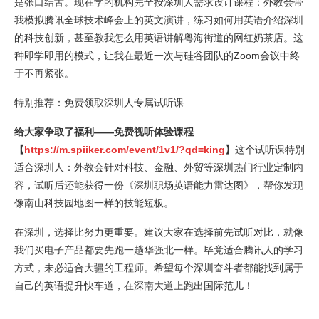
是张口结舌。现在学的机构完全按深圳人需求设计课程：外教会带
我模拟腾讯全球技术峰会上的英文演讲，练习如何用英语介绍深圳
的科技创新，甚至教我怎么用英语讲解粤海街道的网红奶茶店。这
种即学即用的模式，让我在最近一次与硅谷团队的Zoom会议中终
于不再紧张。
特别推荐：免费领取深圳人专属试听课
给大家争取了福利——免费视听体验课程
【
https://m.spiiker.com/event/1v1/?qd=king
】
这个试听课特别
适合深圳人：外教会针对科技、金融、外贸等深圳热门行业定制内
容，试听后还能获得一份《深圳职场英语能力雷达图》，帮你发现
像南山科技园地图一样的技能短板。
在深圳，选择比努力更重要。建议大家在选择前先试听对比，就像
我们买电子产品都要先跑一趟华强北一样。毕竟适合腾讯人的学习
方式，未必适合大疆的工程师。希望每个深圳奋斗者都能找到属于
自己的英语提升快车道，在深南大道上跑出国际范儿！