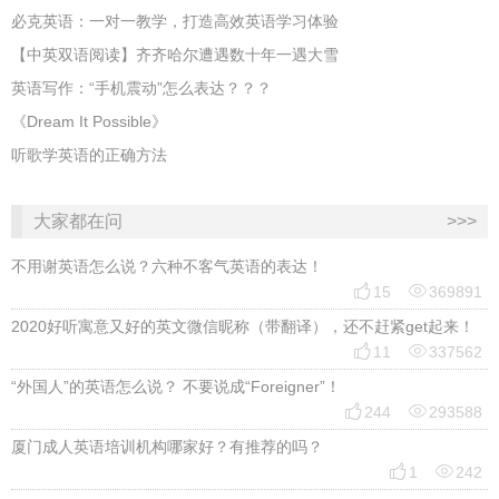
必克英语：一对一教学，打造高效英语学习体验
【中英双语阅读】齐齐哈尔遭遇数十年一遇大雪
英语写作：“手机震动”怎么表达？？？
《Dream It Possible》
听歌学英语的正确方法
大家都在问
>>>
不用谢英语怎么说？六种不客气英语的表达！


15
369891
2020好听寓意又好的英文微信昵称（带翻译），还不赶紧get起来！


11
337562
“外国人”的英语怎么说？ 不要说成“Foreigner”！


244
293588
厦门成人英语培训机构哪家好？有推荐的吗？


1
242