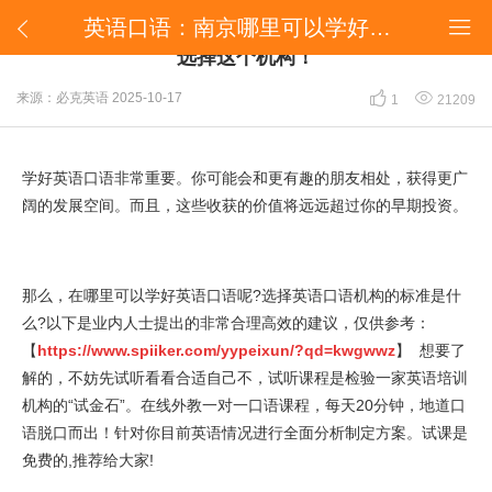
英语口语：南京哪里可以学好英语口语?更多的人会选择这个机构！


英语口语：南京哪里可以学好英语口语?更多的人会
选择这个机构！


来源：必克英语
2025-10-17
1
21209
学好英语口语非常重要。你可能会和更有趣的朋友相处，获得更广
阔的发展空间。而且，这些收获的价值将远远超过你的早期投资。
那么，在哪里可以学好英语口语呢?选择英语口语机构的标准是什
么?以下是业内人士提出的非常合理高效的建议，仅供参考：
【
https://www.spiiker.com/yypeixun/?qd=kwgwwz
】 想要了
解的，不妨先试听看看合适自己不，试听课程是检验一家英语培训
机构的“试金石”。在线外教一对一口语课程，每天20分钟，地道口
语脱口而出！针对你目前英语情况进行全面分析制定方案。试课是
免费的,推荐给大家!