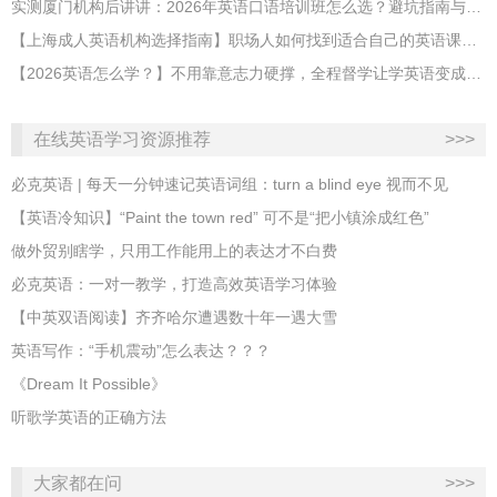
实测厦门机构后讲讲：2026年英语口语培训班怎么选？避坑指南与高效学习新范式
【上海成人英语机构选择指南】职场人如何找到适合自己的英语课程？
【2026英语怎么学？】不用靠意志力硬撑，全程督学让学英语变成日常习惯
在线英语学习资源推荐
>>>
必克英语 | 每天一分钟速记英语词组：turn a blind eye 视而不见
​【英语冷知识】“Paint the town red” 可不是“把小镇涂成红色”
做外贸别瞎学，只用工作能用上的表达才不白费
必克英语：一对一教学，打造高效英语学习体验
【中英双语阅读】齐齐哈尔遭遇数十年一遇大雪
英语写作：“手机震动”怎么表达？？？
《Dream It Possible》
听歌学英语的正确方法
大家都在问
>>>