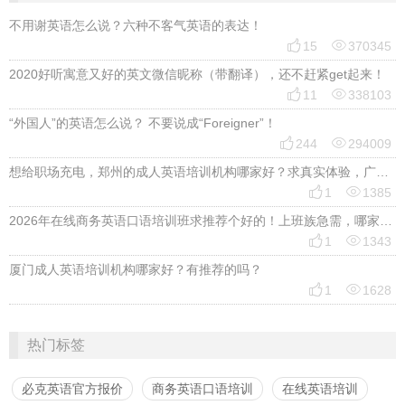
不用谢英语怎么说？六种不客气英语的表达！


15
370345
2020好听寓意又好的英文微信昵称（带翻译），还不赶紧get起来！


11
338103
“外国人”的英语怎么说？ 不要说成“Foreigner”！


244
294009
想给职场充电，郑州的成人英语培训机构哪家好？求真实体验，广告勿扰，感谢！


1
1385
2026年在线商务英语口语培训班求推荐个好的！上班族急需，哪家好？


1
1343
厦门成人英语培训机构哪家好？有推荐的吗？


1
1628
热门标签
必克英语官方报价
商务英语口语培训
在线英语培训