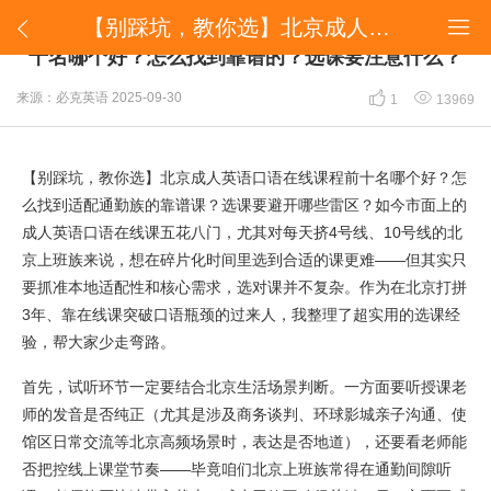
【别踩坑，教你选】北京成人英语口语在线课程前十名哪个好？怎么找到靠谱的？选课要注意什么？


【别踩坑，教你选】北京成人英语口语在线课程前
十名哪个好？怎么找到靠谱的？选课要注意什么？


来源：必克英语
2025-09-30
1
13969
【别踩坑，教你选】北京成人英语口语在线课程前十名哪个好？怎
么找到适配通勤族的靠谱课？选课要避开哪些雷区？如今市面上的
成人英语口语在线课五花八门，尤其对每天挤4号线、10号线的北
京上班族来说，想在碎片化时间里选到合适的课更难——但其实只
要抓准本地适配性和核心需求，选对课并不复杂。作为在北京打拼
3年、靠在线课突破口语瓶颈的过来人，我整理了超实用的选课经
验，帮大家少走弯路。
首先，试听环节一定要结合北京生活场景判断。一方面要听授课老
师的发音是否纯正（尤其是涉及商务谈判、环球影城亲子沟通、使
馆区日常交流等北京高频场景时，表达是否地道），还要看老师能
否把控线上课堂节奏——毕竟咱们北京上班族常得在通勤间隙听