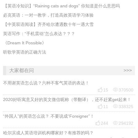
​【英语冷知识】“Raining cats and dogs” 你知道是什么意思吗
必克英语：一对一教学，打造高效英语学习体验
【中英双语阅读】齐齐哈尔遭遇数十年一遇大雪
英语写作：“手机震动”怎么表达？？？
《Dream It Possible》
听歌学英语的正确方法
大家都在问
>>>
不用谢英语怎么说？六种不客气英语的表达！


15
370500
2020好听寓意又好的英文微信昵称（带翻译），还不赶紧get起来！


11
338325
“外国人”的英语怎么说？ 不要说成“Foreigner”！


244
294192
哈尔滨成人英语培训机构哪家好？有推荐的吗？