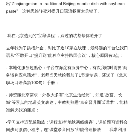
出“Zhajiangmian, a traditional Beijing noodle dish with soybean
paste”，这种思维转变对提升口语流畅度太关键了。
我在北京选到的“宝藏课程”，踩过的坑都帮你避开了
去年我为了跳槽外企，对比了近10家在线课，最终选的平台让我口
语从“不敢开口”提升到“能独立主持跨国会议”，核心原因有3点：
- 本地化服务超贴心：平台在海淀有服务中心，有次我临时需要“商
务谈判应急话术”，老师当天就给我加了1节定制课，还送了《北京
职场口语高频100句》手册；
- 师资懂北京需求：外教大多有“北京生活经历”，知道“故宫、长
城”等景点的地道英文表达，中教则熟悉“京企晋升面试话术”，能精
准解决我的痛点；
-学习支持适配通勤族：课程支持“地铁离线缓存”，课前预习资料会
同步到微信小程序，连“课堂录音回放”都能倍速播放——我常利用