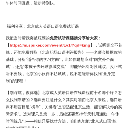
午休时间复盘，进步特别快。
福利分享：北京成人英语口语免费试听课
我把当时帮我突破瓶颈的
免费试听课链接分享给大家：
【
https://m.spiiker.com/event/1v1/?qd=king
】
，试听完全不花
钱，还能免费领取《北京职场口语测评报告》——老师会根据你的
基础，分析“适合你的学习方向”，比如你是想应对“国贸外企面
试”，还是“带孩子去环球影城交流”，都能给出针对性建议。反正试
听不要钱，北京的小伙伴不妨试试，说不定能帮你找到“量身定
制”的课程！
【别踩坑，教你选】北京成人英语口语在线课程前十名哪个好？怎
么找到靠谱的？选课要注意什么？其实对咱们北京人来说，选口语
课不用盲目追“榜单”，关键看“是否适配北京生活、能否解决你的实
际需求”。选对课只是第一步，后续还要坚持每天利用通勤、午休
时间练几句——相信只要找对方法，咱们也能把“北京式口语”练