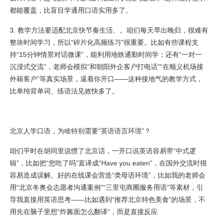
都能覆盖，比盲目学通用口语实用多了。
3. 教学方法要适配北京快节奏生活、。咱们每天早出晚归，很难有
整块时间学习，所以“碎片化高频练习”很重要。比如有些课程支
持“15分钟情景对话微课”，能利用地铁通勤时间学；还有“一对一
沉浸式交流”，老师会模拟“和朝阳外企客户打电话”“在顺义机场接
外籍客户”等真实场景，逼着你开口——这种接地气的教学方式，
比单纯背单词、练语法见效快多了。
北京人学口语，为啥特别需要“英语语言环境”？
咱们平时在胡同里说惯了北京话，一开口说英语容易带“中式逻
辑”，比如把“您吃了吗”直译成“Have you eaten”，在国外交流时很
容易造成误解。好的在线课会营造“类母语环境”，比如我的老师会
用“北京冬奥会志愿者沟通案例”“三里屯商圈服务用语”等素材，引
导我直接用英语思考——比如遇到“推荐北京特色美食”的场景，不
用先在脑子里想“炸酱面怎么翻译”，而是直接反应