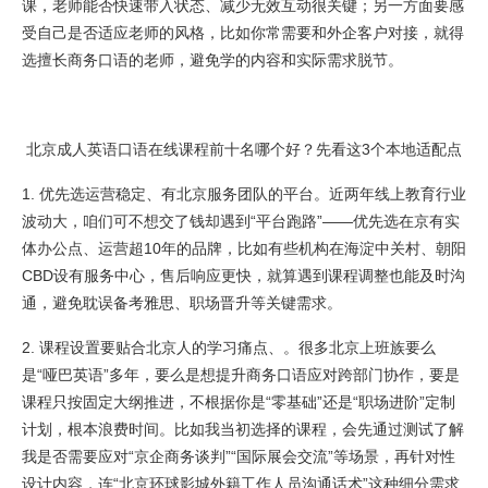
课，老师能否快速带入状态、减少无效互动很关键；另一方面要感
受自己是否适应老师的风格，比如你常需要和外企客户对接，就得
选擅长商务口语的老师，避免学的内容和实际需求脱节。
北京成人英语口语在线课程前十名哪个好？先看这3个本地适配点
1. 优先选运营稳定、有北京服务团队的平台。近两年线上教育行业
波动大，咱们可不想交了钱却遇到“平台跑路”——优先选在京有实
体办公点、运营超10年的品牌，比如有些机构在海淀中关村、朝阳
CBD设有服务中心，售后响应更快，就算遇到课程调整也能及时沟
通，避免耽误备考雅思、职场晋升等关键需求。
2. 课程设置要贴合北京人的学习痛点、。很多北京上班族要么
是“哑巴英语”多年，要么是想提升商务口语应对跨部门协作，要是
课程只按固定大纲推进，不根据你是“零基础”还是“职场进阶”定制
计划，根本浪费时间。比如我当初选择的课程，会先通过测试了解
我是否需要应对“京企商务谈判”“国际展会交流”等场景，再针对性
设计内容，连“北京环球影城外籍工作人员沟通话术”这种细分需求