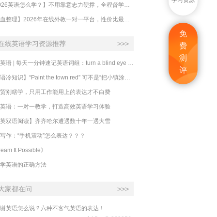
学习资源
【2026英语怎么学？】不用靠意志力硬撑，全程督学让学英语变成日常习惯
【吐血整理】2026年在线外教一对一平台，性价比最高的求推荐！哪家效果好？
免
在线英语学习资源推荐
>>>
费
测
必克英语 | 每天一分钟速记英语词组：turn a blind eye 视而不见
评
​【英语冷知识】“Paint the town red” 可不是“把小镇涂成红色”
贸别瞎学，只用工作能用上的表达才不白费
英语：一对一教学，打造高效英语学习体验
英双语阅读】齐齐哈尔遭遇数十年一遇大雪
写作：“手机震动”怎么表达？？？
eam It Possible》
学英语的正确方法
大家都在问
>>>
谢英语怎么说？六种不客气英语的表达！