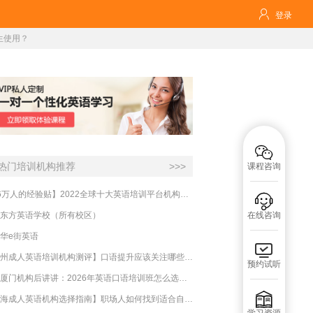

登录
生使用？

热门培训机构推荐
>>>
课程咨询
【16万人的经验贴】2022全球十大英语培训平台机构榜单，一文告诉你

东方英语学校（所有校区）
在线咨询
华e街英语

【杭州成人英语培训机构测评】口语提升应该关注哪些方面？
预约试听
实测厦门机构后讲讲：2026年英语口语培训班怎么选？避坑指南与高效学习新范式

【上海成人英语机构选择指南】职场人如何找到适合自己的英语课程？