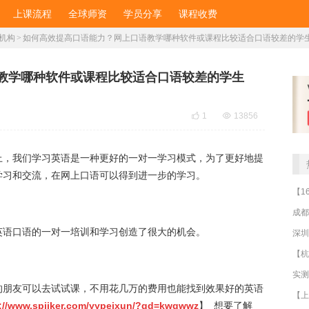
上课流程
全球师资
学员分享
课程收费
机构
>
如何高效提高口语能力？网上口语教学哪种软件或课程比较适合口语较差的学
教学哪种软件或课程比较适合口语较差的学生

1

13856
上，我们学习英语是一种更好的一对一学习模式，为了更好地提
学习和交流，在网上口语可以得到进一步的学习。
成都
线英语口语的一对一培训和学习创造了很大的机会。
深圳
的朋友可以去试试课，不用花几万的费用也能找到效果好的英语
://www.spiiker.com/yypeixun/?qd=kwgwwz
】 想要了解