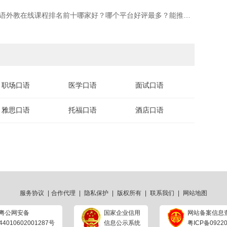
下一篇：​【白花3万才摸清门道】成人英语口语外教在线课程排名前十哪家好？哪个平台好评最多？能推荐一下吗？
职场口语
医学口语
面试口语
雅思口语
托福口语
酒店口语
服务协议
|
合作代理
|
隐私保护
|
版权所有
|
联系我们
|
网站地图
粤公网安备
国家企业信用
网站备案信息
44010602001287号
信息公示系统
粤ICP备09220