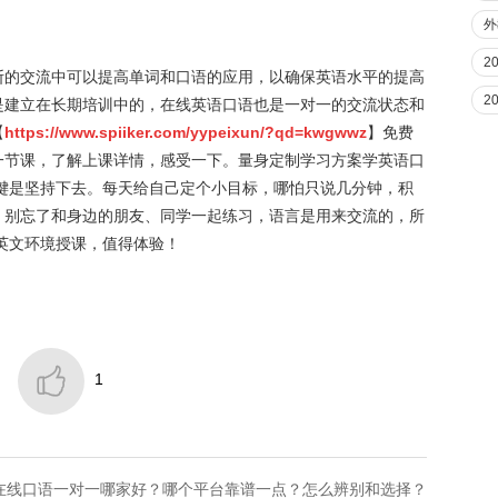
外
2
断的交流中可以提高单词和口语的应用，以确保英语水平的提高
2
是建立在长期培训中的，在线英语口语也是一对一的交流状态和
【
https://www.spiiker.com/yypeixun/?qd=kwgwwz
】免费
一节课，了解上课详情，感受一下。量身定制学习方案学英语口
键是坚持下去。每天给自己定个小目标，哪怕只说几分钟，积
，别忘了和身边的朋友、同学一起练习，语言是用来交流的，所
英文环境授课，值得体验！

1
教在线口语一对一哪家好？哪个平台靠谱一点？怎么辨别和选择？