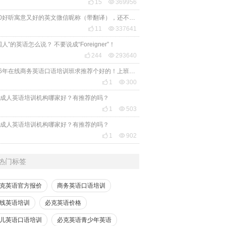

15

369956
2020好听寓意又好的英文微信昵称（带翻译），还不赶紧get起来！

11

337641
国人”的英语怎么说？ 不要说成“Foreigner”！

244

293640
2026年在线商务英语口语培训班求推荐个好的！上班族急需，哪家好？

1

300
成人英语培训机构哪家好？有推荐的吗？

1

503
成人英语培训机构哪家好？有推荐的吗？

1

902
热门标签
克英语官方报价
商务英语口语培训
线英语培训
必克英语价格
儿英语口语培训
必克英语青少年英语