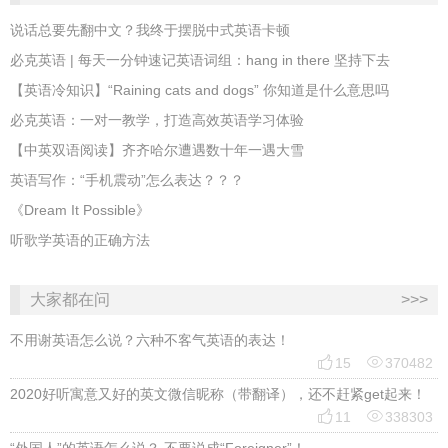
说话总要先翻中文？我终于摆脱中式英语卡顿
必克英语 | 每天一分钟速记英语词组：hang in there 坚持下去
​【英语冷知识】“Raining cats and dogs” 你知道是什么意思吗
必克英语：一对一教学，打造高效英语学习体验
【中英双语阅读】齐齐哈尔遭遇数十年一遇大雪
英语写作：“手机震动”怎么表达？？？
《Dream It Possible》
听歌学英语的正确方法
大家都在问
>>>
不用谢英语怎么说？六种不客气英语的表达！


15
370482
2020好听寓意又好的英文微信昵称（带翻译），还不赶紧get起来！


11
338303