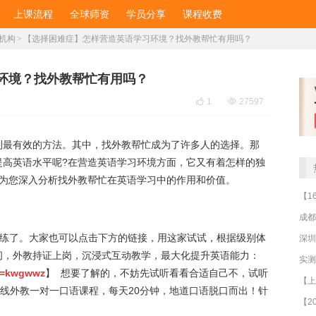
上课流程
全球师资
学员分享
课程收费
机构
>
【选择困难症】怎样营造英语学习环境？找外教帮忙有用吗？
环境？找外教帮忙有用吗？

1

27597
到最有效的方法。其中，找外教帮忙成为了许多人的选择。那
提高英语水平呢?在营造英语学习环境方面，它又有着怎样的独
，为您深入分析找外教帮忙在英语学习中的作用和价值。
成都
陪练了。大家也可以点击下方的链接，用这家试试，根据级别体
深圳
间，外教持证上岗，沉浸式互动教学，最大化提升英语能力：
qd=kwgwwz
】 想要了解的，不妨先试听看看合适自己不，试听
在线外教一对一口语课程，每天20分钟，地道口语脱口而出！针