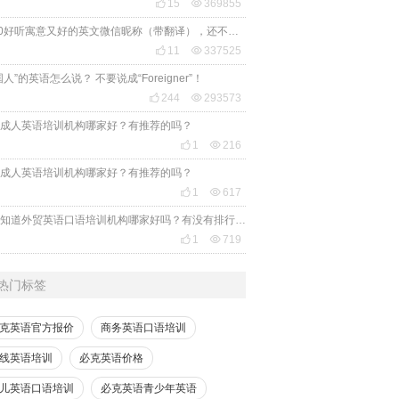

15

369855
2020好听寓意又好的英文微信昵称（带翻译），还不赶紧get起来！

11

337525
国人”的英语怎么说？ 不要说成“Foreigner”！

244

293573
成人英语培训机构哪家好？有推荐的吗？

1

216
成人英语培训机构哪家好？有推荐的吗？

1

617
有人知道外贸英语口语培训机构哪家好吗？有没有排行榜参考一下？最好说下费用

1

719
热门标签
克英语官方报价
商务英语口语培训
线英语培训
必克英语价格
儿英语口语培训
必克英语青少年英语