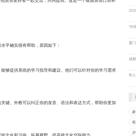
其他英语爱好者一起交流，共同提高。这是一个锻炼英语口语和
“外
厦门
语水平确实很有帮助，原因如下：
成都
，能够提供系统的学习指导和建议。他们可以针对你的学习需求
的关键。外教可以纠正你的发音、语法和表达方式，帮助你更加
必
在
少
家的文化和习俗，拓展视野，提高跨文化交际能力。