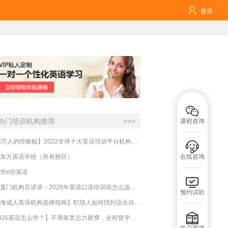

登录

热门培训机构推荐
>>>
课程咨询
【16万人的经验贴】2022全球十大英语培训平台机构榜单，一文告诉你

东方英语学校（所有校区）
在线咨询
华e街英语

实测厦门机构后讲讲：2026年英语口语培训班怎么选？避坑指南与高效学习新范式
预约试听
【上海成人英语机构选择指南】职场人如何找到适合自己的英语课程？

【2026英语怎么学？】不用靠意志力硬撑，全程督学让学英语变成日常习惯