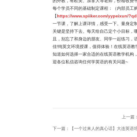
的外教，有欧美、加拿大等老师，价格收费
每个学员不同的基础制定课程：（内部员工
【
https://www.spiiker.com/yypeixun/?
一节课，了解上课详情，感受一下。量身定制
关键是坚持下去。每天给自己定个小目标，
且，别忘了和身边的朋友、同学一起练习，
佳!纯英文环境授课，值得体验！在线英语教
知道如何选择一家合适的在线英语教学机构
迎各位私信咨询任何学英语的有关问题~
上一篇
下一篇：​【一个过来人的真心话】大连英语