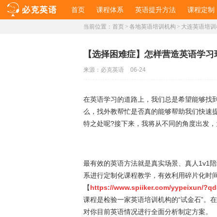
首页
课程体系
英语提升方法
课程定制
当前位置：
首页
>
各地英语培训机构
>
大连英语培训
【选择困难症】怎样营造英语学习
来源：
必克英语
06-24
在英语学习的道路上，我们总是希望能够找
么，找外教帮忙是否真的能够帮助我们快速
特之处呢?接下来，我将从不同的角度出发
最有效的英语方法就是真实场景、真人1v1
系进行定制化课程教学，有效利用碎片化时
【
https://www.spiiker.com/yypeixun/?
课程是检验一家英语培训机构的“试金石”。
对你目前英语情况进行全面分析制定方案。