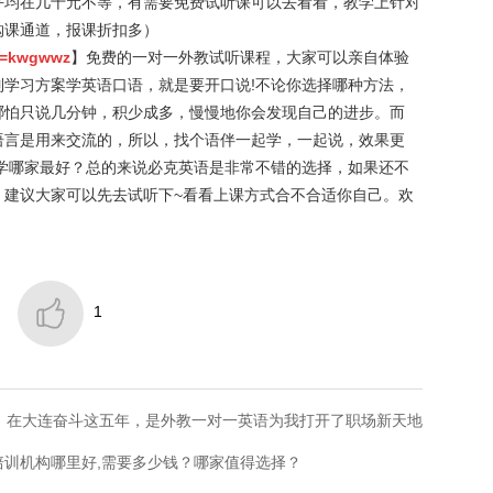
平均在几十元不等，有需要免费试听课可以去看看，教学上针对
购课通道，报课折扣多）
qd=kwgwwz
】免费的一对一外教试听课程，大家可以亲自体验
学习方案学英语口语，就是要开口说!不论你选择哪种方法，
哪怕只说几分钟，积少成多，慢慢地你会发现自己的进步。而
语言是用来交流的，所以，找个语伴一起学，一起说，效果更
学哪家最好？总的来说必克英语是非常不错的选择，如果还不
，建议大家可以先去试听下~看看上课方式合不合适你自己。欢

1
：在大连奋斗这五年，是外教一对一英语为我打开了职场新天地
培训机构哪里好,需要多少钱？哪家值得选择？