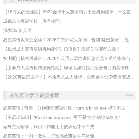
【16万人的经验贴】2022全球十大英语培训平台机构榜单，一文告诉你
成都东方英语学校（所有校区）
深圳华e街英语
必克英语效果怎么样？2026广东外贸人亲测：告别“哑巴英语”，这才是成年人最高效的自救指南！
【杭州成人英语培训机构测评】口语提升应该关注哪些方面？
实测厦门机构后讲讲：2026年英语口语培训班怎么选？避坑指南与高效学习新范式
【上海成人英语机构选择指南】职场人如何找到适合自己的英语课程？
【2026英语怎么学？】不用靠意志力硬撑，全程督学让学英语变成日常习惯
在线英语学习资源推荐
>>>
必克英语 | 每天一分钟速记英语词组：turn a blind eye 视而不见
​【英语冷知识】“Paint the town red” 可不是“把小镇涂成红色”
做外贸别瞎学，只用工作能用上的表达才不白费
必克英语：一对一教学，打造高效英语学习体验