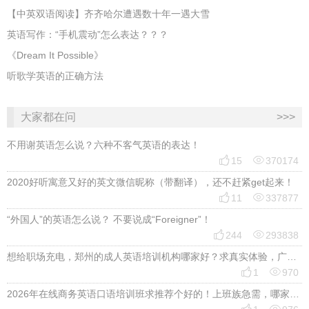
【中英双语阅读】齐齐哈尔遭遇数十年一遇大雪
英语写作：“手机震动”怎么表达？？？
《Dream It Possible》
听歌学英语的正确方法
大家都在问
>>>
不用谢英语怎么说？六种不客气英语的表达！


15
370174
2020好听寓意又好的英文微信昵称（带翻译），还不赶紧get起来！


11
337877
“外国人”的英语怎么说？ 不要说成“Foreigner”！


244
293838
想给职场充电，郑州的成人英语培训机构哪家好？求真实体验，广告勿扰，感谢！


1
970
2026年在线商务英语口语培训班求推荐个好的！上班族急需，哪家好？

