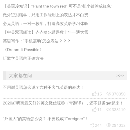
​【英语冷知识】“Paint the town red” 可不是“把小镇涂成红色”
做外贸别瞎学，只用工作能用上的表达才不白费
必克英语：一对一教学，打造高效英语学习体验
【中英双语阅读】齐齐哈尔遭遇数十年一遇大雪
英语写作：“手机震动”怎么表达？？？
《Dream It Possible》
听歌学英语的正确方法
大家都在问
>>>
不用谢英语怎么说？六种不客气英语的表达！


15
370350
2020好听寓意又好的英文微信昵称（带翻译），还不赶紧get起来！


11
338110
“外国人”的英语怎么说？ 不要说成“Foreigner”！


244
294012