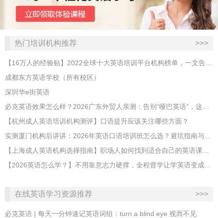
热门培训机构推荐
>>>
【16万人的经验贴】2022全球十大英语培训平台机构榜单，一文告诉你
成都东方英语学校（所有校区）
深圳华e街英语
必克英语效果怎么样？2026广东外贸人亲测：告别“哑巴英语”，这才是成年人最高效的自救指南！
【杭州成人英语培训机构测评】口语提升应该关注哪些方面？
实测厦门机构后讲讲：2026年英语口语培训班怎么选？避坑指南与高效学习新范式
【上海成人英语机构选择指南】职场人如何找到适合自己的英语课程？
【2026英语怎么学？】不用靠意志力硬撑，全程督学让学英语变成日常习惯
在线英语学习资源推荐
>>>
必克英语 | 每天一分钟速记英语词组：turn a blind eye 视而不见