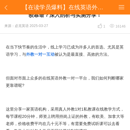
【在读学员爆料】在线英语外教一对一，哪一家比较靠谱？深入剖析与实测分享！


【在读学员爆料】在线英语外教一对一，哪一家比
较靠谱？深入剖析与实测分享！


来源：必克英语
2025-03-27
1
16146
在当下快节奏的生活中，线上学习已成为许多人的首选。尤其是英
语学习，与
外教一对一互动
被认为是最直接、高效的方法。
但面对市面上众多的在线英语外教一对一平台，我们如何判断哪家
更靠谱呢?
这里分享一家英语机构，采用真人外教1对1私教课在线教学方式，
每节课程20分钟，师资上聘用持岗上证的外教，有欧美、加拿大等
老师，价格收费平均在几十元不等，有需要免费试听课可以去看