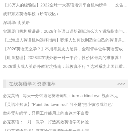
【16万人的经验贴】2022全球十大英语培训平台机构榜单，一文告诉你
成都东方英语学校（所有校区）
深圳华e街英语
实测厦门机构后讲讲：2026年英语口语培训班怎么选？避坑指南与高效学习新范式
【上海成人英语机构选择指南】职场人如何找到适合自己的英语课程？
【2026英语怎么学？】不用靠意志力硬撑，全程督学让学英语变成日常习惯
【吐血整理】2026年在线外教一对一平台，性价比最高的求推荐！哪家效果好？
2026重庆成人英语外教避坑指南：菲教真不行？选对系统比国籍重要100倍！
在线英语学习资源推荐
>>>
必克英语 | 每天一分钟速记英语词组：turn a blind eye 视而不见
​【英语冷知识】“Paint the town red” 可不是“把小镇涂成红色”
做外贸别瞎学，只用工作能用上的表达才不白费
必克英语：一对一教学，打造高效英语学习体验
【中英双语阅读】齐齐哈尔遭遇数十年一遇大雪