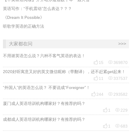
英语写作：“手机震动”怎么表达？？？
《Dream It Possible》
听歌学英语的正确方法
大家都在问
>>>
不用谢英语怎么说？六种不客气英语的表达！


15
369870
2020好听寓意又好的英文微信昵称（带翻译），还不赶紧get起来！


11
337537
“外国人”的英语怎么说？ 不要说成“Foreigner”！


244
293582
厦门成人英语培训机构哪家好？有推荐的吗？


1
229
成都成人英语培训机构哪家好？有推荐的吗？


1
683