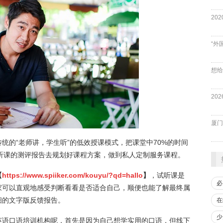
“外
厦门
统的“老师讲，学生听”的低效授课模式，把课堂中70%的时间
据试听课的测评报告去规划好课程方案，做到私人定制服务课程。
【
https://www.spiiker.com/kouyu/?qd=hallo
】
，试听课是
必
家可以直观地感受判断看看是否适合自己，顺便也能了解最终属
细的文字版反馈报告。
在
少
英语口语培训机构呢，首先是因为自己想学实用的口语，但线下