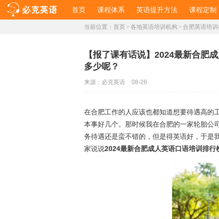
首页
课程体系
英语提升方法
课程定制
当前位置：
首页
>
各地英语培训机构
>
合肥英语培训
​【报了课有话说】2024最新合
多少呢？
来源：
必克英语
08-26
在合肥工作的人应该也都知道想要待遇高的
本事好几个。那时候我在合肥的一家轮胎公
务待遇还是蛮不错的，但是得英语好，于是
家说说
2024最新合肥成人英语口语培训排