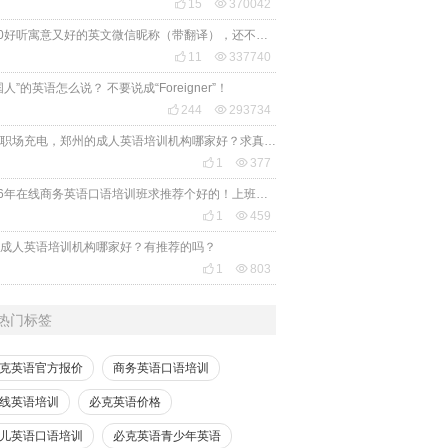

15

370042
2020好听寓意又好的英文微信昵称（带翻译），还不赶紧get起来！

11

337740
国人”的英语怎么说？ 不要说成“Foreigner”！

244

293734
想给职场充电，郑州的成人英语培训机构哪家好？求真实体验，广告勿扰，感谢！

1

377
2026年在线商务英语口语培训班求推荐个好的！上班族急需，哪家好？

1

459
成人英语培训机构哪家好？有推荐的吗？

1

803
热门标签
克英语官方报价
商务英语口语培训
线英语培训
必克英语价格
儿英语口语培训
必克英语青少年英语