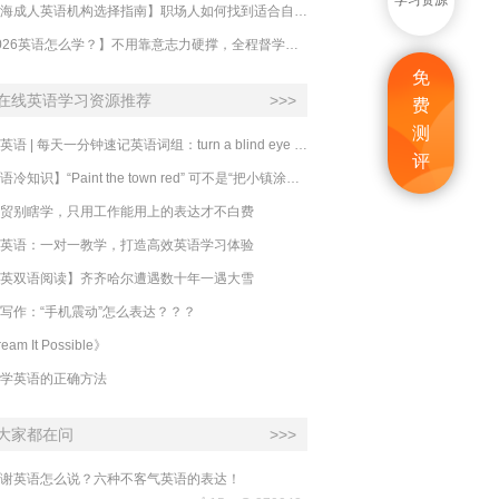
学习资源
【上海成人英语机构选择指南】职场人如何找到适合自己的英语课程？
【2026英语怎么学？】不用靠意志力硬撑，全程督学让学英语变成日常习惯
免
在线英语学习资源推荐
>>>
费
测
必克英语 | 每天一分钟速记英语词组：turn a blind eye 视而不见
评
​【英语冷知识】“Paint the town red” 可不是“把小镇涂成红色”
贸别瞎学，只用工作能用上的表达才不白费
英语：一对一教学，打造高效英语学习体验
英双语阅读】齐齐哈尔遭遇数十年一遇大雪
写作：“手机震动”怎么表达？？？
eam It Possible》
学英语的正确方法
大家都在问
>>>
谢英语怎么说？六种不客气英语的表达！