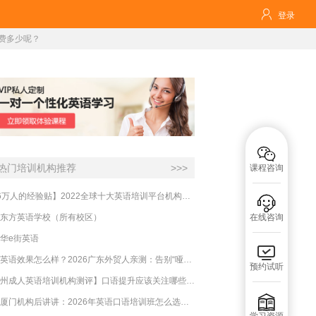

登录
收费多少呢？

热门培训机构推荐
>>>
课程咨询
【16万人的经验贴】2022全球十大英语培训平台机构榜单，一文告诉你

东方英语学校（所有校区）
在线咨询
华e街英语

必克英语效果怎么样？2026广东外贸人亲测：告别“哑巴英语”，这才是成年人最高效的自救指南！
预约试听
【杭州成人英语培训机构测评】口语提升应该关注哪些方面？

实测厦门机构后讲讲：2026年英语口语培训班怎么选？避坑指南与高效学习新范式