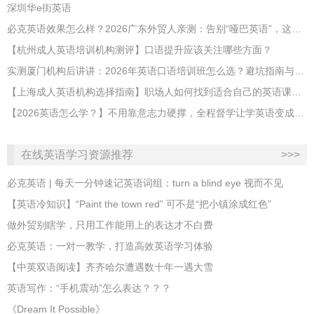
深圳华e街英语
必克英语效果怎么样？2026广东外贸人亲测：告别“哑巴英语”，这才是成年人最高效的自救指南！
【杭州成人英语培训机构测评】口语提升应该关注哪些方面？
实测厦门机构后讲讲：2026年英语口语培训班怎么选？避坑指南与高效学习新范式
【上海成人英语机构选择指南】职场人如何找到适合自己的英语课程？
【2026英语怎么学？】不用靠意志力硬撑，全程督学让学英语变成日常习惯
在线英语学习资源推荐
>>>
必克英语 | 每天一分钟速记英语词组：turn a blind eye 视而不见
​【英语冷知识】“Paint the town red” 可不是“把小镇涂成红色”
做外贸别瞎学，只用工作能用上的表达才不白费
必克英语：一对一教学，打造高效英语学习体验
【中英双语阅读】齐齐哈尔遭遇数十年一遇大雪
英语写作：“手机震动”怎么表达？？？
《Dream It Possible》