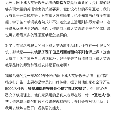
另外，网上成人英语教学品牌的
课堂互动
是很重要的，是让我们能
够实现大量的英语输出的关键要素。假如没有好的课堂互动，我们
没有几乎开口说英语，只有输入没有输出，也不知道自己有没有掌
握，学了某个单词或者句式却不知道怎么去运用到实际对话中，这
样是永远没法学好的。所以，借助网上成人英语教学平台的试听课
也可以看看真实的课堂互动是怎么样的。
对了，有些名气很大的网上成人英语教学品牌，还存在一个很大的
坑，那就是——花
钱报了课了但是后面都预约不到老师上课！
这也
太坑了！为了避免自己遇到这种，记得要去了解清楚网上成人英语
教学品牌的师资和课程安排是否稳定啊！
我最后选的是一家2009年创办的网上成人英语教学品牌，他们家
很少打广告，主要都是学员的口碑传播。据了解他们家有全球严选
5000名外教，
师资和课程安排是否稳定都比较稳定，
不用担心自
己交了钱没课上。他们家采用的是真人老师在线一对一
“互动式”教
学
，也就是上课的时候不仅讲解教材内容，并且会有对话互动，让
我可以锻炼自己开口说英语的能力。