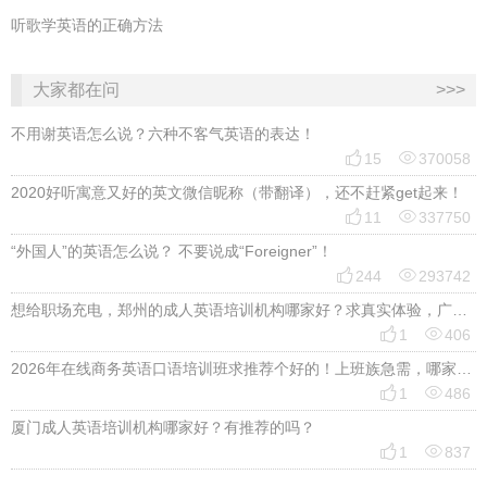
听歌学英语的正确方法
大家都在问
>>>
不用谢英语怎么说？六种不客气英语的表达！


15
370058
2020好听寓意又好的英文微信昵称（带翻译），还不赶紧get起来！


11
337750
“外国人”的英语怎么说？ 不要说成“Foreigner”！


244
293742
想给职场充电，郑州的成人英语培训机构哪家好？求真实体验，广告勿扰，感谢！


1
406
2026年在线商务英语口语培训班求推荐个好的！上班族急需，哪家好？


1
486
厦门成人英语培训机构哪家好？有推荐的吗？


1
837