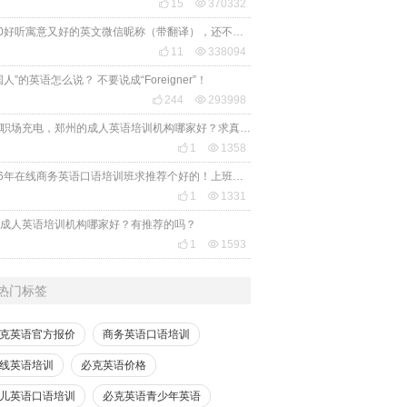

15

370332
2020好听寓意又好的英文微信昵称（带翻译），还不赶紧get起来！

11

338094
国人”的英语怎么说？ 不要说成“Foreigner”！

244

293998
想给职场充电，郑州的成人英语培训机构哪家好？求真实体验，广告勿扰，感谢！

1

1358
2026年在线商务英语口语培训班求推荐个好的！上班族急需，哪家好？

1

1331
成人英语培训机构哪家好？有推荐的吗？

1

1593
热门标签
克英语官方报价
商务英语口语培训
线英语培训
必克英语价格
儿英语口语培训
必克英语青少年英语