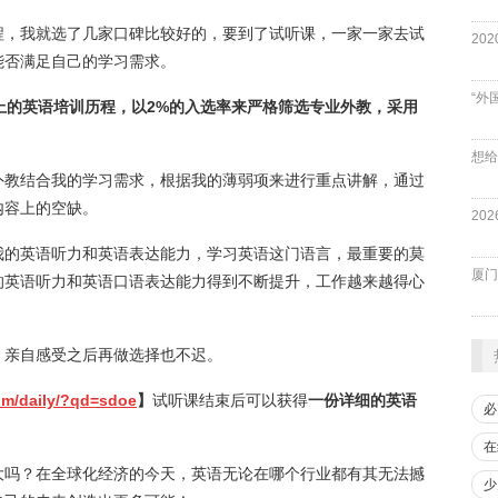
程，我就选了几家口碑比较好的，要到了试听课，一家一家去试
能否满足自己的学习需求。
“外
上的英语培训历程，以2%的入选率来严格筛选专业外教，采用
外教结合我的学习需求，根据我的薄弱项来进行重点讲解，通过
内容上的空缺。
我的英语听力和英语表达能力，学习英语这门语言，最重要的莫
厦门
的英语听力和英语口语表达能力得到不断提升，工作越来越得心
，亲自感受之后再做选择也不迟。
com/daily/?qd=sdoe
】
试听课结束后可以获得
一份详细的英语
必
在
大吗？在全球化经济的今天，英语无论在哪个行业都有其无法撼
少