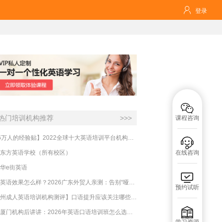

登录

热门培训机构推荐
>>>
课程咨询
【16万人的经验贴】2022全球十大英语培训平台机构榜单，一文告诉你

东方英语学校（所有校区）
在线咨询
华e街英语

必克英语效果怎么样？2026广东外贸人亲测：告别“哑巴英语”，这才是成年人最高效的自救指南！
预约试听
【杭州成人英语培训机构测评】口语提升应该关注哪些方面？

实测厦门机构后讲讲：2026年英语口语培训班怎么选？避坑指南与高效学习新范式