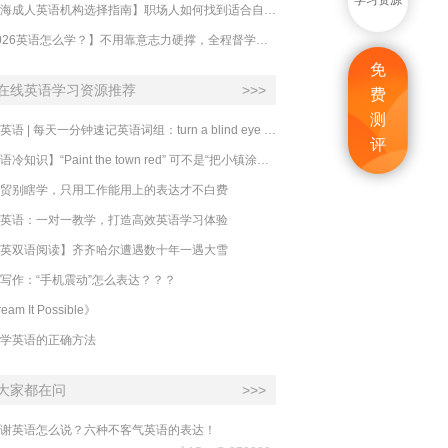
学习资源
【上海成人英语机构选择指南】职场人如何找到适合自己的英语课程？
【2026英语怎么学？】不用靠意志力硬撑，全程督学让学英语变成日常习惯
免
在线英语学习资源推荐
>>>
费
测
必克英语 | 每天一分钟速记英语词组：turn a blind eye 视而不见
评
​【英语冷知识】“Paint the town red” 可不是“把小镇涂成红色”
贸别瞎学，只用工作能用上的表达才不白费
英语：一对一教学，打造高效英语学习体验
英双语阅读】齐齐哈尔遭遇数十年一遇大雪
写作：“手机震动”怎么表达？？？
eam It Possible》
学英语的正确方法
大家都在问
>>>
谢英语怎么说？六种不客气英语的表达！