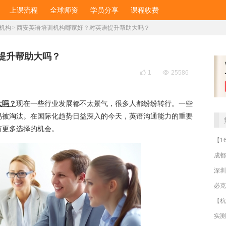
上课流程
全球师资
学员分享
课程收费
机构
>
​西安英语培训机构哪家好？对英语提升帮助大吗？
提升帮助大吗？

1

25586
大吗？
现在一些行业发展都不太景气，很多人都纷纷转行。一些
易被淘汰。在国际化趋势日益深入的今天，英语沟通能力的重要
有更多选择的机会。
成都
深圳