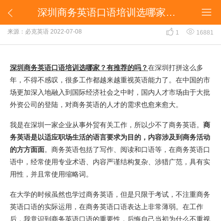
​深圳商务英语口语培训选哪家？有推荐的吗？


​深圳商务英语口语培训选哪家？有推荐的吗？


来源：必克英语
2022-07-08
1
16881
深圳商务英语口语培训选哪家？有推荐的吗？
在深圳打拼这么多
年，不得不感叹，很多工作都越来越重视英语能力了。在中国的市
场更加深入地融入到国际经济社会之中时，国内人才市场由于大批
外资公司的登陆，对商务英语的人才的需求也愈来愈大。
我是在深圳一家企业从事外贸有关工作，所以少不了商务英语。
商
务英语是以适应职场生活的语言要求为目的，内容涉及到商务活动
的方方面面
。商务英语包括了写作、阅读和口语等，在商务英语口
语中，经常使用专业术语、内容严谨结构复杂、涉猎广范，具有实
用性，并且常使用缩略词。
在大学的时候虽然也学过商务英语，但是只限于考试，不注重商务
英语口语的实际运用，在商务英语口语表达上非常薄弱。在工作
后，我意识到商务英语口语的重要性，后悔自己当初为什么不重视