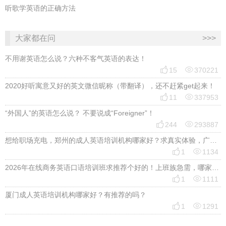
听歌学英语的正确方法
大家都在问
>>>
不用谢英语怎么说？六种不客气英语的表达！


15
370221
2020好听寓意又好的英文微信昵称（带翻译），还不赶紧get起来！


11
337953
“外国人”的英语怎么说？ 不要说成“Foreigner”！


244
293887
想给职场充电，郑州的成人英语培训机构哪家好？求真实体验，广告勿扰，感谢！


1
1134
2026年在线商务英语口语培训班求推荐个好的！上班族急需，哪家好？


1
1111
厦门成人英语培训机构哪家好？有推荐的吗？


1
1291