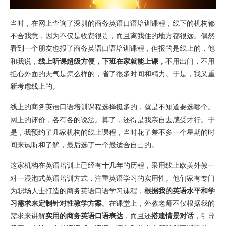
当时，在网上查询了深圳的商务英语口语培训课程，线下的机构都
不合我意，因为不仅是收费很贵，而且离我住的地方都很远。偶然
看到一个朋友也报了商务英语口语培训课程，但报的是线上的，他
和我说，
线上听课超级方便，下班在家就能上课，
不用出门，不用
担心外面的天气是怎么样的，省了很多时间和精力。于是，我又重
新考虑线上的。
线上的商务英语口语培训课程选择挺多的，就是不知道要选哪个。
网上的评价，各有各的说法。算了，还得是我亲自去感受才行。于
是，我预约了几家机构的线上课程，当时花了差不多一个星期的时
间来试听和了解，最后选了一个最适合自己的。
这家机构在英语培训上已经有
十几年
的历程，采用线上欧美外教一
对一浸泡式英语培训方式，注重英语学习的实用性。他们家有专门
为职场人士打造的商务英语口语学习课程，
根据我的英语水平和学
习需求来定制针对性教学方案
。在课堂上，外教老师不仅根据我的
需求来讲解
实用的商务英语口语表达
，而且还
搭建情景对话
，引导