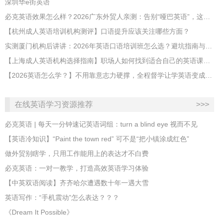
深圳华e街英语
必克英语效果怎么样？2026广东外贸人亲测：告别“哑巴英语”，这才是成年人最高效的自救指南！
【杭州成人英语培训机构测评】口语提升应该关注哪些方面？
实测厦门机构后讲讲：2026年英语口语培训班怎么选？避坑指南与高效学习新范式
【上海成人英语机构选择指南】职场人如何找到适合自己的英语课程？
【2026英语怎么学？】不用靠意志力硬撑，全程督学让学英语变成日常习惯
在线英语学习资源推荐
>>>
必克英语 | 每天一分钟速记英语词组：turn a blind eye 视而不见
​【英语冷知识】“Paint the town red” 可不是“把小镇涂成红色”
做外贸别瞎学，只用工作能用上的表达才不白费
必克英语：一对一教学，打造高效英语学习体验
【中英双语阅读】齐齐哈尔遭遇数十年一遇大雪
英语写作：“手机震动”怎么表达？？？
《Dream It Possible》