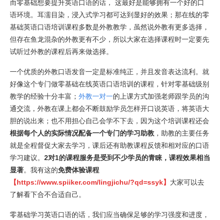
而零基础想要提升英语口语的话， 这最好是能够拥有一个好的口
语环境。耳濡目染，浸入式学习都可达到显好的效果；那在线的零
基础英语口语培训课程多数是外教教学，虽然说外教有更多选择，
但存在鱼龙混杂的外教更有不少，所以大家在选择课程时一定要先
试听过外教的课程后再来做选择。
一个优质的外教口语发音一定是标准纯正，并且发音表达流利。就
好像这个专门做零基础在线英语口语培训的课程，针对零基础级别
教学的经验十分丰富；
外教一对一
的上课方式加强老师跟学员的沟
通交流，外教在课上都会不断鼓励学员怎样开口说英语，将英语大
胆的说出来；也不用担心自己会学不下去，因为这个培训课程还会
根据每个人的实际情况配备一个专门的学习助教
，助教的主要任务
就是全程督促大家去学习，课后还有助教课程反馈和相对应的口语
学习建议。
2对1的课程服务是受到不少学员的青睐，课程效果相当
显著
。我有这的
免费体验课程
【
https://www.spiiker.com/lingjichu/?qd=ssyk
】
大家可以去
了解看下合不合适自己。
零基础学习英语口语的话，我们应当确保足够的学习强度和进度，