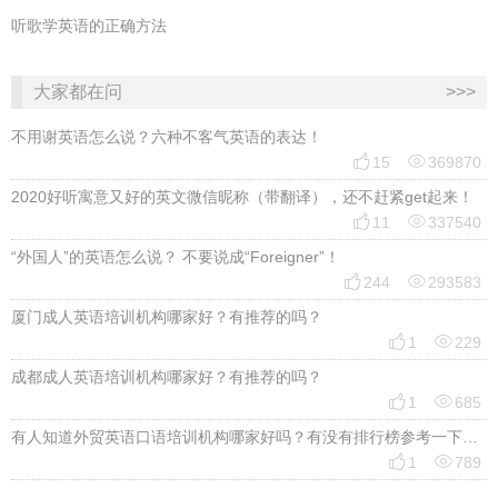
听歌学英语的正确方法
大家都在问
>>>
不用谢英语怎么说？六种不客气英语的表达！


15
369870
2020好听寓意又好的英文微信昵称（带翻译），还不赶紧get起来！


11
337540
“外国人”的英语怎么说？ 不要说成“Foreigner”！


244
293583
厦门成人英语培训机构哪家好？有推荐的吗？


1
229
成都成人英语培训机构哪家好？有推荐的吗？


1
685
有人知道外贸英语口语培训机构哪家好吗？有没有排行榜参考一下？最好说下费用


1
789