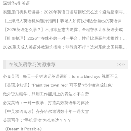
深圳华e街英语
实测厦门机构后讲讲：2026年英语口语培训班怎么选？避坑指南与高效学习新范式
【上海成人英语机构选择指南】职场人如何找到适合自己的英语课程？
【2026英语怎么学？】不用靠意志力硬撑，全程督学让学英语变成日常习惯
【吐血整理】2026年在线外教一对一平台，性价比最高的求推荐！哪家效果好？
2026重庆成人英语外教避坑指南：菲教真不行？选对系统比国籍重要100倍！
在线英语学习资源推荐
>>>
必克英语 | 每天一分钟速记英语词组：turn a blind eye 视而不见
​【英语冷知识】“Paint the town red” 可不是“把小镇涂成红色”
做外贸别瞎学，只用工作能用上的表达才不白费
必克英语：一对一教学，打造高效英语学习体验
【中英双语阅读】齐齐哈尔遭遇数十年一遇大雪
英语写作：“手机震动”怎么表达？？？
《Dream It Possible》