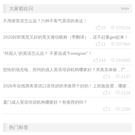
大家都在问
>>>
不用谢英语怎么说？六种不客气英语的表达！


15
370224
2020好听寓意又好的英文微信昵称（带翻译），还不赶紧get起来！


11
337960
“外国人”的英语怎么说？ 不要说成“Foreigner”！


244
293895
想给职场充电，郑州的成人英语培训机构哪家好？求真实体验，广告勿扰，感谢！


1
1137
2026年在线商务英语口语培训班求推荐个好的！上班族急需，哪家好？


1
1124
厦门成人英语培训机构哪家好？有推荐的吗？


1
1298
热门标签