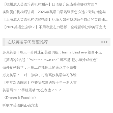
【杭州成人英语培训机构测评】口语提升应该关注哪些方面？
实测厦门机构后讲讲：2026年英语口语培训班怎么选？避坑指南与高效学习新范式
【上海成人英语机构选择指南】职场人如何找到适合自己的英语课程？
【2026英语怎么学？】不用靠意志力硬撑，全程督学让学英语变成日常习惯
在线英语学习资源推荐
>>>
必克英语 | 每天一分钟速记英语词组：turn a blind eye 视而不见
​【英语冷知识】“Paint the town red” 可不是“把小镇涂成红色”
做外贸别瞎学，只用工作能用上的表达才不白费
必克英语：一对一教学，打造高效英语学习体验
【中英双语阅读】齐齐哈尔遭遇数十年一遇大雪
英语写作：“手机震动”怎么表达？？？
《Dream It Possible》
听歌学英语的正确方法