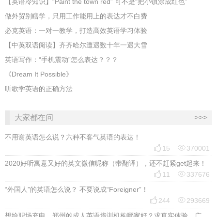
​【英语冷知识】“Paint the town red” 可不是“把小镇涂成红色”
做外贸别瞎学，只用工作能用上的表达才不白费
必克英语：一对一教学，打造高效英语学习体验
【中英双语阅读】齐齐哈尔遭遇数十年一遇大雪
英语写作：“手机震动”怎么表达？？？
《Dream It Possible》
听歌学英语的正确方法
大家都在问
>>>
不用谢英语怎么说？六种不客气英语的表达！


15
370001
2020好听寓意又好的英文微信昵称（带翻译），还不赶紧get起来！


11
337676
“外国人”的英语怎么说？ 不要说成“Foreigner”！


244
293669
想给职场充电，郑州的成人英语培训机构哪家好？求真实体验，广告勿扰，感谢！