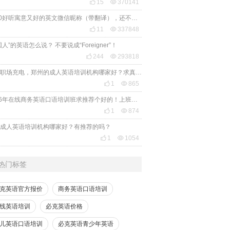

15

370141
2020好听寓意又好的英文微信昵称（带翻译），还不赶紧get起来！

11

337848
国人”的英语怎么说？ 不要说成“Foreigner”！

244

293818
想给职场充电，郑州的成人英语培训机构哪家好？求真实体验，广告勿扰，感谢！

1

865
2026年在线商务英语口语培训班求推荐个好的！上班族急需，哪家好？

1

874
成人英语培训机构哪家好？有推荐的吗？

1

1054
热门标签
克英语官方报价
商务英语口语培训
线英语培训
必克英语价格
儿英语口语培训
必克英语青少年英语