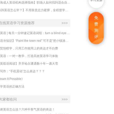
学习资源
【上海成人英语机构选择指南】职场人如何找到适合自己的英语课程？
【2026英语怎么学？】不用靠意志力硬撑，全程督学让学英语变成日常习惯
免
在线英语学习资源推荐
>>>
费
测
必克英语 | 每天一分钟速记英语词组：turn a blind eye 视而不见
评
​【英语冷知识】“Paint the town red” 可不是“把小镇涂成红色”
贸别瞎学，只用工作能用上的表达才不白费
英语：一对一教学，打造高效英语学习体验
英双语阅读】齐齐哈尔遭遇数十年一遇大雪
写作：“手机震动”怎么表达？？？
eam It Possible》
学英语的正确方法
大家都在问
>>>
谢英语怎么说？六种不客气英语的表达！