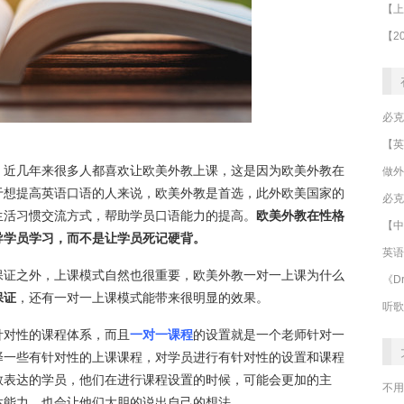
，近几年来很多人都喜欢让欧美外教上课，这是因为欧美外教在
做外
于想提高英语口语的人来说，欧美外教是首选，此外欧美国家的
必克
生活习惯交流方式，帮助学员口语能力的提高。
欧美外教在性格
【中
导学员学习，而不是让学员死记硬背。
英语
保证之外，上课模式自然也很重要，欧美外教一对一上课为什么
《Dr
保证
，还有一对一上课模式能带来很明显的效果。
听歌
针对性的课程体系，而且
一对一课程
的设置就是一个老师针对一
择一些有针对性的上课课程，对学员进行有针对性的设置和课程
敢表达的学员，他们在进行课程设置的时候，可能会更加的主
不用
达能力，也会让他们大胆的说出自己的想法。