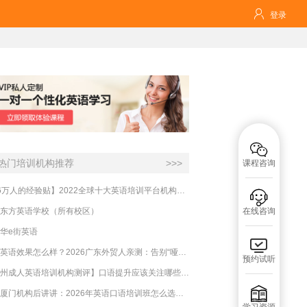

登录

热门培训机构推荐
>>>
课程咨询
【16万人的经验贴】2022全球十大英语培训平台机构榜单，一文告诉你

东方英语学校（所有校区）
在线咨询
华e街英语

必克英语效果怎么样？2026广东外贸人亲测：告别“哑巴英语”，这才是成年人最高效的自救指南！
预约试听
【杭州成人英语培训机构测评】口语提升应该关注哪些方面？

实测厦门机构后讲讲：2026年英语口语培训班怎么选？避坑指南与高效学习新范式