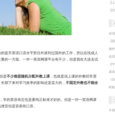
做外
快的提升英语口语水平胜任外派到过国外的工作，所以在找成人
必克
注重的一方面。一对一英语网课平台有不少，但是我在大连去试
【中
：
英语
但是
不少都是随机分配外教上课
，也就是说上课的外教经常需
《Dr
。长期下来对学习效率的影响还是蛮大的，
不固定外教也不能全
听歌
的，学的英语肯定也是要纯正标准才好的。但是一对一英语网课
虽便宜但是容易有口音。
不用