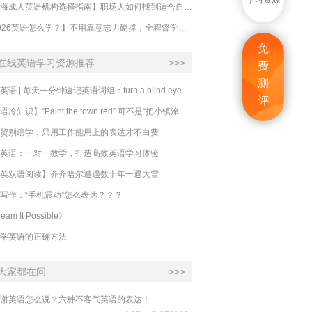
学习资源
【上海成人英语机构选择指南】职场人如何找到适合自己的英语课程？
【2026英语怎么学？】不用靠意志力硬撑，全程督学让学英语变成日常习惯
免
在线英语学习资源推荐
>>>
费
测
必克英语 | 每天一分钟速记英语词组：turn a blind eye 视而不见
评
​【英语冷知识】“Paint the town red” 可不是“把小镇涂成红色”
贸别瞎学，只用工作能用上的表达才不白费
英语：一对一教学，打造高效英语学习体验
英双语阅读】齐齐哈尔遭遇数十年一遇大雪
写作：“手机震动”怎么表达？？？
eam It Possible》
学英语的正确方法
大家都在问
>>>
谢英语怎么说？六种不客气英语的表达！