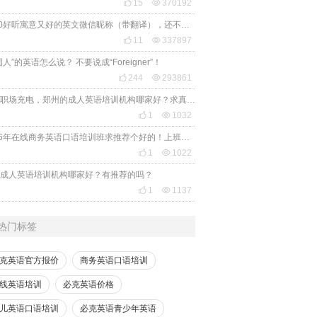

15

370192
2020好听寓意又好的英文微信昵称（带翻译），还不赶紧get起来！

11

337897
国人”的英语怎么说？ 不要说成“Foreigner”！

244

293861
想给职场充电，郑州的成人英语培训机构哪家好？求真实体验，广告勿扰，感谢！

1

1032
2026年在线商务英语口语培训班求推荐个好的！上班族急需，哪家好？

1

1022
成人英语培训机构哪家好？有推荐的吗？

1

1137
热门标签
克英语官方报价
商务英语口语培训
线英语培训
必克英语价格
儿英语口语培训
必克英语青少年英语