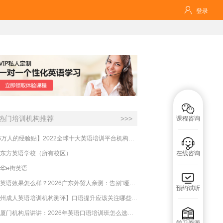

登录

热门培训机构推荐
>>>
课程咨询
【16万人的经验贴】2022全球十大英语培训平台机构榜单，一文告诉你

东方英语学校（所有校区）
在线咨询
华e街英语

必克英语效果怎么样？2026广东外贸人亲测：告别“哑巴英语”，这才是成年人最高效的自救指南！
预约试听
【杭州成人英语培训机构测评】口语提升应该关注哪些方面？

实测厦门机构后讲讲：2026年英语口语培训班怎么选？避坑指南与高效学习新范式