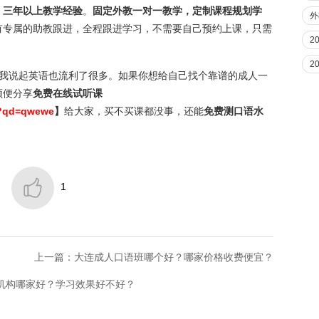
，
三年以上教学经验
。
固定外教一对一教学，定制课程规划学
外
有专属的助教跟进，全程跟进学习，不需要自己预约上课，只需
2
2
，我说起英语也流利了很多。如果你想给自己找个靠谱的成人一
顺便分享
免费在线试听课
e/?qd=qwewe
】
给大家，买不买课都没事，还能
免费测口语水

1
上一篇：大连成人口语班哪个好？哪家价格收费便宜？
训机构哪家好？学习效果好不好？