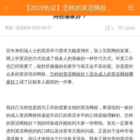
【2019热议】怎样的英语网校好？适合成人的英语网校哪家好？


【2019热议】怎样的英语网校好？适合成人的英语
网校哪家好？


来源：必克英语
2019-09-17
1
24548
近年来职场人士的英语学习需求大幅度增长，加上互联网的发展，
网上学英语的方式也成了很多人的青睐的一种学习方式。毕竟工作
也已经很累了，能舒舒服服的在家学习谁又会不喜欢呢。但是面对
众多的英语培训网校，
怎样的英语网校好？适合成人的英语网校哪
家好？
成了比较多人困扰的一件事。
我自己当初也是因为工作的需要去报的英语网校，希望找到一家好
的成人英语网校快速提升自己的英语水平的心情是能理解的。怎样
的英语网校好？我的经验或许能给到大家一些帮助。首先一定要考
虑到英语网校的的口碑以及信誉等方面的问题。正是由于这种市场
需求极大，所以才使得这个行业鱼龙混杂，既有正规负责的英语学