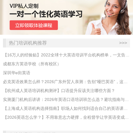
热门培训机构推荐
>>>
【16万人的经验贴】2022全球十大英语培训平台机构榜单，一文告诉你
成都东方英语学校（所有校区）
深圳华e街英语
必克英语效果怎么样？2026广东外贸人亲测：告别“哑巴英语”，这才是成年人最高效的自救指南！
【杭州成人英语培训机构测评】口语提升应该关注哪些方面？
实测厦门机构后讲讲：2026年英语口语培训班怎么选？避坑指南与高效学习新范式
【上海成人英语机构选择指南】职场人如何找到适合自己的英语课程？
【2026英语怎么学？】不用靠意志力硬撑，全程督学让学英语变成日常习惯