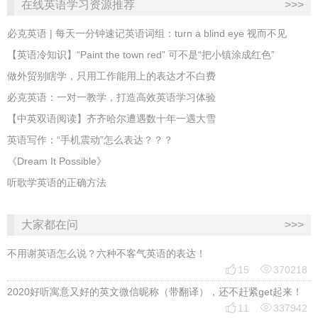
在线英语学习资源推荐
>>>
必克英语 | 每天一分钟速记英语词组：turn a blind eye 视而不见
​【英语冷知识】“Paint the town red” 可不是“把小镇涂成红色”
做外贸别瞎学，只用工作能用上的表达才不白费
必克英语：一对一教学，打造高效英语学习体验
【中英双语阅读】齐齐哈尔遭遇数十年一遇大雪
英语写作：“手机震动”怎么表达？？？
《Dream It Possible》
听歌学英语的正确方法
大家都在问
>>>
不用谢英语怎么说？六种不客气英语的表达！


15
370218
2020好听寓意又好的英文微信昵称（带翻译），还不赶紧get起来！


11
337942