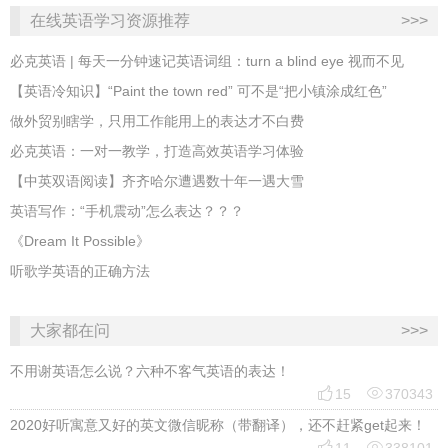
在线英语学习资源推荐
>>>
必克英语 | 每天一分钟速记英语词组：turn a blind eye 视而不见
​【英语冷知识】“Paint the town red” 可不是“把小镇涂成红色”
做外贸别瞎学，只用工作能用上的表达才不白费
必克英语：一对一教学，打造高效英语学习体验
【中英双语阅读】齐齐哈尔遭遇数十年一遇大雪
英语写作：“手机震动”怎么表达？？？
《Dream It Possible》
听歌学英语的正确方法
大家都在问
>>>
不用谢英语怎么说？六种不客气英语的表达！


15
370343
2020好听寓意又好的英文微信昵称（带翻译），还不赶紧get起来！

