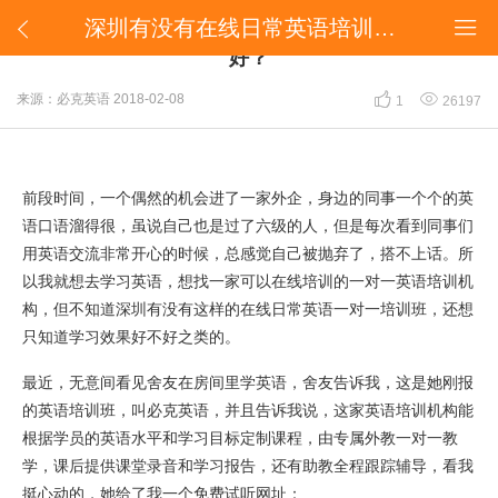
深圳有没有在线日常英语培训班？一对一培训哪家好？


深圳有没有在线日常英语培训班？一对一培训哪家
好？


来源：必克英语
2018-02-08
1
26197
前段时间，一个偶然的机会进了一家外企，身边的同事一个个的英
语口语溜得很，虽说自己也是过了六级的人，但是每次看到同事们
用英语交流非常开心的时候，总感觉自己被抛弃了，搭不上话。所
以我就想去学习英语，想找一家可以在线培训的一对一英语培训机
构，但不知道深圳有没有这样的在线日常英语一对一培训班，还想
只知道学习效果好不好之类的。
最近，无意间看见舍友在房间里学英语，舍友告诉我，这是她刚报
的英语培训班，叫必克英语，并且告诉我说，这家英语培训机构能
根据学员的英语水平和学习目标定制课程，由专属外教一对一教
学，课后提供课堂录音和学习报告，还有助教全程跟踪辅导，看我
挺心动的，她给了我一个免费试听网址：