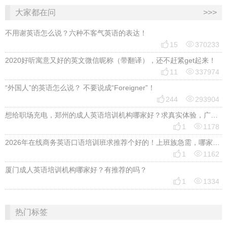
大家都在问
>>>
不用谢英语怎么说？六种不客气英语的表达！


15
370233
2020好听寓意又好的英文微信昵称（带翻译），还不赶紧get起来！


11
337974
“外国人”的英语怎么说？ 不要说成“Foreigner”！


244
293904
想给职场充电，郑州的成人英语培训机构哪家好？求真实体验，广告勿扰，感谢！


1
1178
2026年在线商务英语口语培训班求推荐个好的！上班族急需，哪家好？


1
1162
厦门成人英语培训机构哪家好？有推荐的吗？


1
1334
热门标签