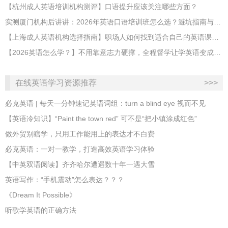
【杭州成人英语培训机构测评】口语提升应该关注哪些方面？
实测厦门机构后讲讲：2026年英语口语培训班怎么选？避坑指南与高效学习新范式
【上海成人英语机构选择指南】职场人如何找到适合自己的英语课程？
【2026英语怎么学？】不用靠意志力硬撑，全程督学让学英语变成日常习惯
在线英语学习资源推荐
>>>
必克英语 | 每天一分钟速记英语词组：turn a blind eye 视而不见
​【英语冷知识】“Paint the town red” 可不是“把小镇涂成红色”
做外贸别瞎学，只用工作能用上的表达才不白费
必克英语：一对一教学，打造高效英语学习体验
【中英双语阅读】齐齐哈尔遭遇数十年一遇大雪
英语写作：“手机震动”怎么表达？？？
《Dream It Possible》
听歌学英语的正确方法