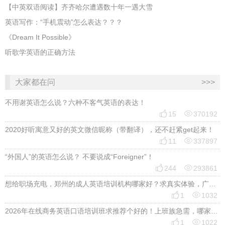
【中英双语阅读】齐齐哈尔遭遇数十年一遇大雪
英语写作：“手机震动”怎么表达？？？
《Dream It Possible》
听歌学英语的正确方法
大家都在问
>>>
不用谢英语怎么说？六种不客气英语的表达！


15
370192
2020好听寓意又好的英文微信昵称（带翻译），还不赶紧get起来！


11
337897
“外国人”的英语怎么说？ 不要说成“Foreigner”！


244
293861
想给职场充电，郑州的成人英语培训机构哪家好？求真实体验，广告勿扰，感谢！


1
1032
2026年在线商务英语口语培训班求推荐个好的！上班族急需，哪家好？


1
1022