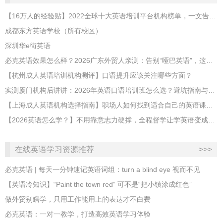
【16万人的经验贴】2022全球十大英语培训平台机构榜单，一文告诉你
成都东方英语学校（所有校区）
深圳华e街英语
必克英语效果怎么样？2026广东外贸人亲测：告别“哑巴英语”，这才是成年人最高效的自救指南！
【杭州成人英语培训机构测评】口语提升应该关注哪些方面？
实测厦门机构后讲讲：2026年英语口语培训班怎么选？避坑指南与高效学习新范式
【上海成人英语机构选择指南】职场人如何找到适合自己的英语课程？
【2026英语怎么学？】不用靠意志力硬撑，全程督学让学英语变成日常习惯
在线英语学习资源推荐
>>>
必克英语 | 每天一分钟速记英语词组：turn a blind eye 视而不见
​【英语冷知识】“Paint the town red” 可不是“把小镇涂成红色”
做外贸别瞎学，只用工作能用上的表达才不白费
必克英语：一对一教学，打造高效英语学习体验