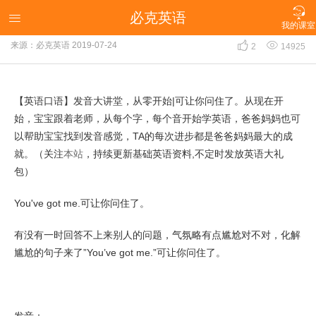

必克英语
【英语口语】发音大讲堂，从零开始|可让你问住了

我的课室


来源：必克英语
2019-07-24
2
14925
【英语口语】发音大讲堂，从零开始|可让你问住了。从现在开
始，宝宝跟着老师，从每个字，每个音开始学英语，爸爸妈妈也可
以帮助宝宝找到发音感觉，TA的每次进步都是爸爸妈妈最大的成
就。（关注
本站
，持续更新基础英语资料,不定时发放英语大礼
包）
You've got me.可让你问住了。
有没有一时回答不上来别人的问题，气氛略有点尴尬对不对，化解
尴尬的句子来了”You’ve got me.”可让你问住了。