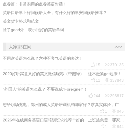
点餐篇：非常实用的点餐英语对话！
英语口语早上好问候语大全，有什么好的早安问候语推荐？
英文贺卡格式和范文
除了good外，表示很好的英语单词
大家都在问
>>>
不用谢英语怎么说？六种不客气英语的表达！


15
370135
2020好听寓意又好的英文微信昵称（带翻译），还不赶紧get起来！


11
337843
“外国人”的英语怎么说？ 不要说成“Foreigner”！


244
293817
想给职场充电，郑州的成人英语培训机构哪家好？求真实体验，广告勿扰，感谢！


1
845
2026年在线商务英语口语培训班求推荐个好的！上班族急需，哪家好？


1
844