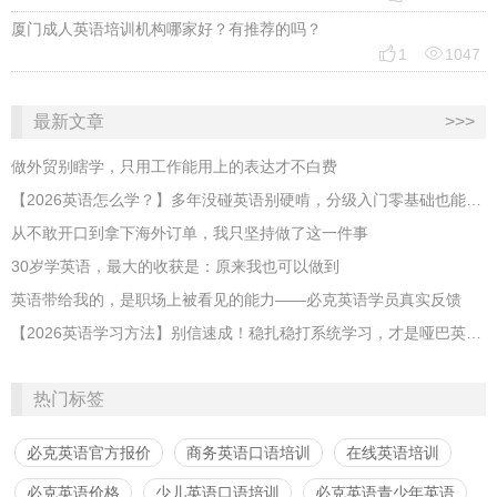
厦门成人英语培训机构哪家好？有推荐的吗？


1
1047
最新文章
>>>
做外贸别瞎学，只用工作能用上的表达才不白费
【2026英语怎么学？】多年没碰英语别硬啃，分级入门零基础也能跟上
从不敢开口到拿下海外订单，我只坚持做了这一件事
30岁学英语，最大的收获是：原来我也可以做到
英语带给我的，是职场上被看见的能力——必克英语学员真实反馈
【2026英语学习方法】别信速成！稳扎稳打系统学习，才是哑巴英语解药
热门标签
必克英语官方报价
商务英语口语培训
在线英语培训
必克英语价格
少儿英语口语培训
必克英语青少年英语