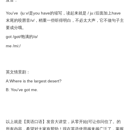
发音：
You've /juːv/是you have的缩写，读起来就是 / juː/后面加上have
末尾的咬唇音/v/，稍重一些听得明白，不必太大声，它不做句子主
要成分哦。
got /ɡɑt/饱满的/ɑ/
me /mi:/
英文情景剧：
A:Where is the largest desert?
B: You've got me.
以上就是【英语口语】发音大讲堂，从零开始|可让你问住了。的
所有内容，希望对大家有帮助！现在英语使用越来越广泛了，掌握