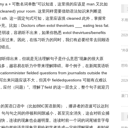
ny a +
可数名词单数
”
可以知道，这里填的应该是
man.
又比如
/ cleaned) your room.
这里同样需要借助语法知识来判断是
d sth.
这一固定句式可知，这里应该填
cleaned.
此外，掌握常
不用
补充。比如：
Doctors often extol thevirtues ___ eating less fat.
是弱读，容易听不出来，如果你熟悉
extol thevirtues/benefits
反应过来。因此，在练习听力的同时，我们有必要经常去回顾语
易错点。
“外
都听得出来，但就是无法理解句子是什么意思
”
现象的很大原
越多，越容易在听力中带来理解障碍。举个例子，在新闻英语听
ationminister fielded questions from journalists outside the
写出来问题应该不大，但其中
fieldedquestions
可能有点难以
，应付（问题）
”
。理解了
field
的这一层含义，整个句子就迎刃
厦门
常的英语口语中（比如
BBC
英语新闻），播讲者的语速可以达到
、句与句之间的停顿和间隙减小，甚至完全消失，这会对听众捕
越快，连读的现象也会越明显。连读时前一个词的词尾辅音字母
这种自然的语音现象容易给初学者造成一定的理解困难。有时候
听歌