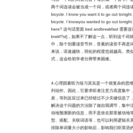
两个词连读会被当成一个词，或者两个词连
bicycle. I know you want it to go out tonight
bicycle. I knowyou wanted to go out tonight.
here?
这句话里面
bed andbreakfast
需要连
brekf?st]
，如果不了解这一点，听到这个词
中，除个别重读音节外，音素的读音不再是
来说，语速越快，弱化的程度也就越高。类
式，这会给初学者分辨带来困难。
4.
心理因素听力练习其实是一个很复杂的思
列动作。因此，它要求听者注意力高度集中
差，等到反应过来已经错过不少关键信息了
解决这个问题的方法除了做自我调节，集中
动地预测新的信息，而不是坐在那里被动地
型、搭配、关联词语等，也可以利用逻辑关
排除单词量大小的影响后，影响我们听英语