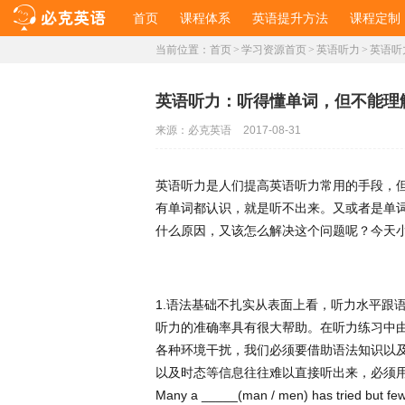
首页
课程体系
英语提升方法
课程定制
当前位置：
首页
>
学习资源首页
>
英语听力
>
英语听
英语听力：听得懂单词，但不能理
来源：
必克英语
2017-08-31
英语听力是人们提高英语听力常用的手段，
有单词都认识，就是听不出来。又或者是单
什么原因，又该怎么解决这个问题呢？今天
1.
语法基础不扎实从表面上看，听力水平跟
听力的准确率具有很大帮助。在听力练习中
各种环境干扰，我们必须要借助语法知识以
以及时态等信息往往难以直接听出来，必须
Many a _____(man / men) has tried but f