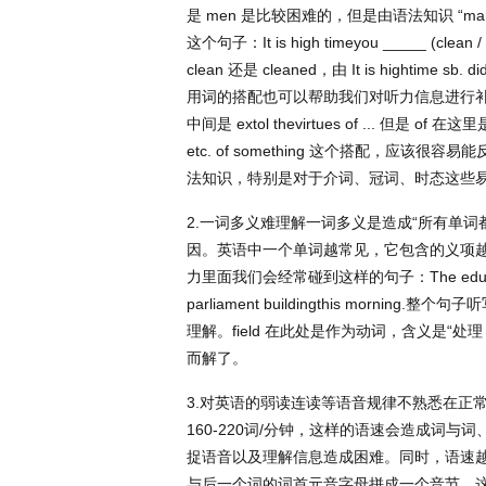
是
men
是比较困难的，但是由语法知识
“ma
这个句子：
It is high timeyou _____ (clean 
clean
还是
cleaned
，由
It is hightime sb. di
用词的搭配也可以帮助我们对听力信息进行
中间是
extol thevirtues of ...
但是
of
在这里
etc. of something
这个搭配，应该很容易能
法知识，特别是对于介词、冠词、时态这些
2.
一词多义难理解一词多义是造成
“
所有单词
因。英语中一个单词越常见，它包含的义项
力里面我们会经常碰到这样的句子：
The educ
parliament buildingthis morning.
整个句子听
理解。
field
在此处是作为动词，含义是
“
处理
而解了。
3.
对英语的弱读连读等语音规律不熟悉在正
160-220
词
/
分钟，这样的语速会造成词与词
捉语音以及理解信息造成困难。同时，语速
与后一个词的词首元音字母拼成一个音节。