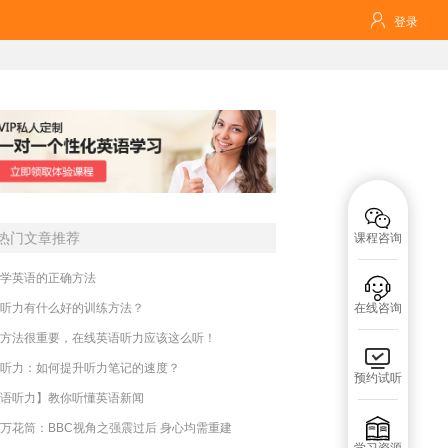

登录

热门文章推荐
课程咨询
学英语的正确方法

听力有什么好的训练方法？
在线咨询
方法很重要，在线英语听力应该这么听！

听力：如何提升听力笔记的速度？
预约试听
语听力】教你听懂英语新闻

万花筒：BBC视角之强震过后 身心均需重建