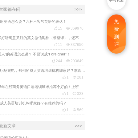
学习资源
大家都在问
>>>
免
谢英语怎么说？六种不客气英语的表达！

15

369976
费
测
2020好听寓意又好的英文微信昵称（带翻译），还不赶紧get起来！
评

11

337650
国人”的英语怎么说？ 不要说成“Foreigner”！

244

293649
想给职场充电，郑州的成人英语培训机构哪家好？求真实体验，广告勿扰，感谢！

1

281
2026年在线商务英语口语培训班求推荐个好的！上班族急需，哪家好？

1

323
成人英语培训机构哪家好？有推荐的吗？

1

569
最新文章
>>>
学英语的正确方法