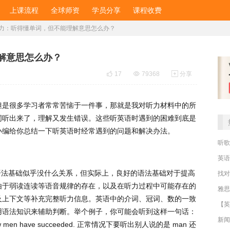
上课流程
全球师资
学员分享
课程收费
力：听得懂单词，但不能理解意思怎么办？
解意思怎么办？

17

79368

分享
但是很多学习者常常苦恼于一件事，那就是我对听力材料中的所
词听出来了，理解又发生错误。这些听英语时遇到的困难到底是
小编给你总结一下听英语时经常遇到的问题和解决办法。
听歌
英语
语法基础似乎没什么关系，但实际上，良好的语法基础对于提高
找对
由于弱读连读等语音规律的存在，以及在听力过程中可能存在的
雅思
及上下文等补充完整听力信息。英语中的介词、冠词、数的一致
【英
用语法知识来辅助判断。举个例子，你可能会听到这样一句话：
新闻
ew men have succeeded.
正常情况下要听出别人说的是
man
还