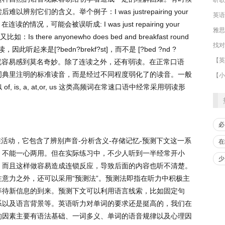
读后难以辨别它们的含义。举个例子：
I was justrepairing your
英语
.
在连读的情况，可能会被误听成
: I was just repairing your
雅思
又比如：
Is there anyonewho does bed and breakfast round
找对
读，因此听起来是
[?bedn?brekf?st]
，而不是
[?bed ?nd ?
【英
就容易感到莫名奇妙。除了连读之外，还有弱读。在正常口语
词典里注明的标准读音，而是经过不同程度弱化了的读音。一般
【小
似
of, is, a, at,or, us
这类高频词在常速口语中经常采用弱读形
必
维活动，它包含了辨别声音
-
分析含义
-
存储记忆
-
预测下文这一系
在
，不能一心两用。但在实际练习中，不少人听到一半经常开小
少
，而且这样做容易造成连锁反应，导致后面的内容也听不清楚。
注意力之外，还可以采用
“
预测法
”
。预测法即指在听力中积极主
等待新信息的到来。预测下文可以利用语言线索，比如固定句
系以及语言背景等。英语听力对单词的要求还是挺高的，我们在
的因素主要有语法基础、一词多义、单词的语音规律以及心理因