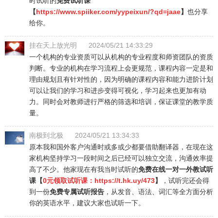
时试听的
免费试听课
【
https://www.spiiker.com/yypeixun/?qd=jaae
】
也分享
给你。
挂在天上放光明
2024/05/21 14:33:29
一个机构的专业资质可以从机构的专业程度和师资团队的资质
判断。专业的机构在学习流程上会更规范，课程内容一定是和
理由规划且有针对性的，因为明确的课程内容和能力进阶计划
可以让我们的学习和进步变得可视化，学习起来也更加有动
力。同时会对教师进行严格的筛选和培训，保证课堂的教学质
量。
南极到北极
2024/05/21 13:34:33
原本我和国外客户沟通时或多或少都要借助翻译器，在现在这
家机构坚持学习一段时间之后已经可以独立交流，沟通效率提
高了不少。他家现在有我当时试听的
免费在线一对一外教试听
课【
0元领取试听课：
https://t.hk.uy/473
】
，试听完还会得
到一份
免费专属试听报告
，从发音、语法、词汇等全方面分析
你的英语水平，建议大家也试听一下。