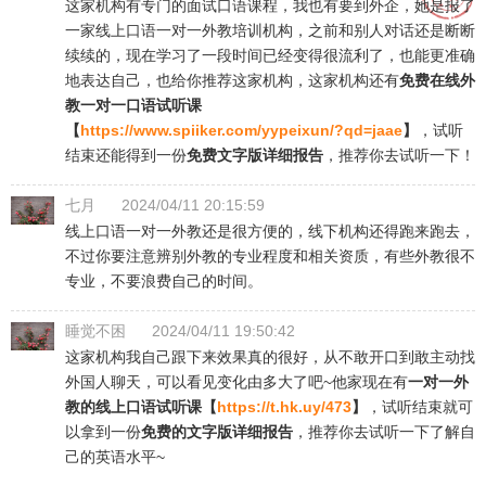
这家机构有专门的面试口语课程，我也有要到外企，她是报了
一家线上口语一对一外教培训机构，之前和别人对话还是断断
续续的，现在学习了一段时间已经变得很流利了，也能更准确
地表达自己，也给你推荐这家机构，这家机构还有
免费在线外
教一对一口语试听课
【
https://www.spiiker.com/yypeixun/?qd=jaae
】
，试听
结束还能得到一份
免费文字版详细报告
，推荐你去试听一下！
七月
2024/04/11 20:15:59
线上口语一对一外教还是很方便的，线下机构还得跑来跑去，
不过你要注意辨别外教的专业程度和相关资质，有些外教很不
专业，不要浪费自己的时间。
睡觉不困
2024/04/11 19:50:42
这家机构我自己跟下来效果真的很好，从不敢开口到敢主动找
外国人聊天，可以看见变化由多大了吧~他家现在有
一对一外
教的线上口语试听课【
https://t.hk.uy/473
】
，试听结束就可
以拿到一份
免费的文字版详细报告
，推荐你去试听一下了解自
己的英语水平~