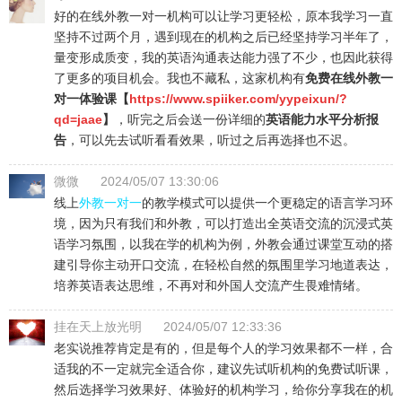
好的在线外教一对一机构可以让学习更轻松，原本我学习一直
坚持不过两个月，遇到现在的机构之后已经坚持学习半年了，
量变形成质变，我的英语沟通表达能力强了不少，也因此获得
了更多的项目机会。我也不藏私，这家机构有
免费在线外教一
对一体验课【
https://www.spiiker.com/yypeixun/?
qd=jaae
】
，听完之后会送一份详细的
英语能力水平分析报
告
，可以先去试听看看效果，听过之后再选择也不迟。
微微
2024/05/07 13:30:06
线上
外教一对一
的教学模式可以提供一个更稳定的语言学习环
境，因为只有我们和外教，可以打造出全英语交流的沉浸式英
语学习氛围，以我在学的机构为例，外教会通过课堂互动的搭
建引导你主动开口交流，在轻松自然的氛围里学习地道表达，
培养英语表达思维，不再对和外国人交流产生畏难情绪。
挂在天上放光明
2024/05/07 12:33:36
老实说推荐肯定是有的，但是每个人的学习效果都不一样，合
适我的不一定就完全适合你，建议先试听机构的免费试听课，
然后选择学习效果好、体验好的机构学习，给你分享我在的机