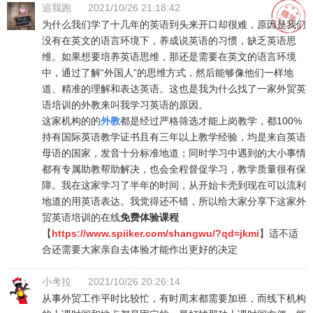
追我跑
2021/10/26 21:18:42
为什么我们学了十几年的英语到头来开口却很难，原因是我们
没有在英文的语言环境下，养成说英语的习惯，缺乏英语思
维。如果想要培养英语思维，那还是需要在英文的语言环境
中，通过了解“外国人”的思维方式，然后能够像他们一样地
道、精准的理解和表达英语。这也是我为什么找了一家外贸英
语培训的外教来叫我学习英语的原因。
这家机构的的
外教
都是经过严格筛选才能上岗教学，都100%
持有国际英语教学证书且有三年以上教学经验，均是来自英语
母语的国家，发音十分标准地道；同时学习中遇到的大小事情
都有专属助教帮助解决，也会全程督促学习，教学质量很有保
障。我在这家学习了半年的时间，从开始卡壳到现在可以流利
地道的用英语表达。我觉得还不错，所以给大家分享下这家外
贸英语培训的在线
免费体验课程
【
https://www.spiiker.com/shangwu/?qd=jkmi
】适不适
合还需要大家亲自去体验才能作出更好的决定
小考拉
2021/10/26 20:26:14
从事外贸工作平时比较忙，有时周末都需要加班，而线下机构