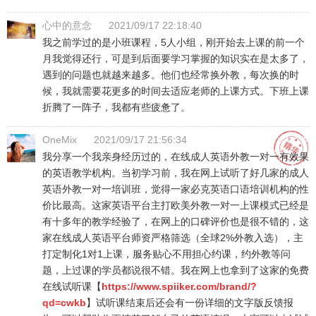
心中的意念
2021/09/17 22:18:40
我之前学过的是小班课程，5人小组，刚开始去上课的前一个
月我觉得还行，可是到后面要学习掌握的知识实在是太多了，
遇到的问题也就越来越多。他们也经常换外教，每次换的时
候，我就需要花更多的时间去适应老师的上课方式。下班上课
折腾了一阵子，我都有些疲惫了。
OneMix
2021/09/17 21:56:34
我分享一个我亲身经历过的，在线成人英语外教一对一有效果
的英语教学机构。当初学习前，我在网上试听了好几家的成人
英语外教一对一培训班，觉得一家必克英语口语培训机构的性
价比最高。这家英语平台主打欧美外教一对一上课模式已经是
有十多年的教学经验了，在网上的口碑评价也是很不错的，这
家在线成人英语平台师资严格筛选（全球2%外教入选），主
打定制化1对1上课，服务贴心不用担心约课，约外教等问
题，上过课的学员都说很不错。我在网上也拿到了这家的免费
在线试听课【
https://www.spiiker.com/brand/?
qd=cwkb
】试听课结束后还会有一份详细的文字版反馈报