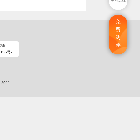
学习资源
免
费
测
评
查询
156号-1
2911