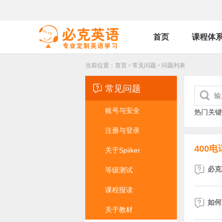
首页
课程体
当前位置：
首页
>
常见问题
>
问题列表

常见问题

账号与安全
热门关键
注册与登录
400电
关于Spiiker

必克
等级测试
课程报读

如何
关于教材