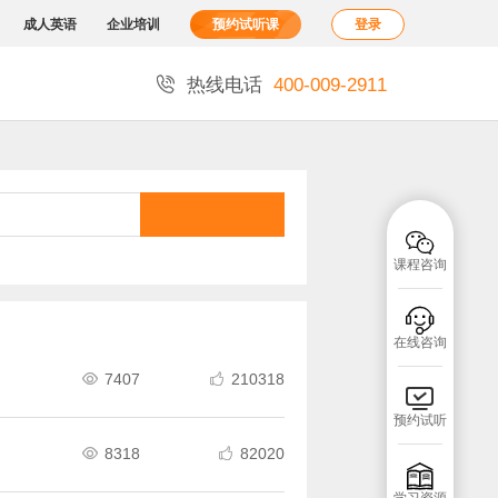
成人英语
企业培训
预约试听课
登录

热线电话
400-009-2911

课程咨询

在线咨询
7407
210318



预约试听
8318
82020


