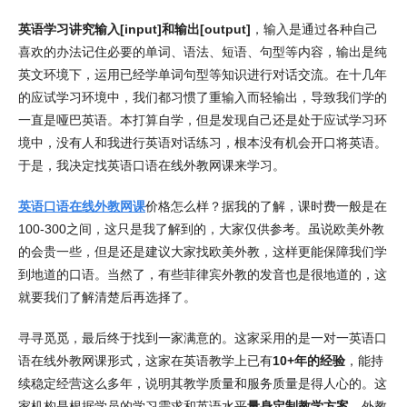
英语学习讲究输入[input]和输出[output]
，输入是通过各种自己
喜欢的办法记住必要的单词、语法、短语、句型等内容，输出是纯
英文环境下，运用已经学单词句型等知识进行对话交流。在十几年
的应试学习环境中，我们都习惯了重输入而轻输出，导致我们学的
一直是哑巴英语。本打算自学，但是发现自己还是处于应试学习环
境中，没有人和我进行英语对话练习，根本没有机会开口将英语。
于是，我决定找英语口语在线外教网课来学习。
英语口语在线外教网课
价格怎么样？据我的了解，课时费一般是在
100-300之间，这只是我了解到的，大家仅供参考。虽说欧美外教
的会贵一些，但是还是建议大家找欧美外教，这样更能保障我们学
到地道的口语。当然了，有些菲律宾外教的发音也是很地道的，这
就要我们了解清楚后再选择了。
寻寻觅觅，最后终于找到一家满意的。这家采用的是一对一英语口
语在线外教网课形式，这家在英语教学上已有
10+年的经验
，能持
续稳定经营这么多年，说明其教学质量和服务质量是得人心的。这
家机构是根据学员的学习需求和英语水平
量身定制教学方案
，外教