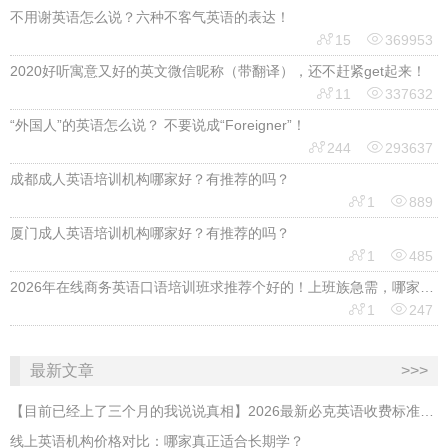
不用谢英语怎么说？六种不客气英语的表达！


15
369953
2020好听寓意又好的英文微信昵称（带翻译），还不赶紧get起来！


11
337632
“外国人”的英语怎么说？ 不要说成“Foreigner”！


244
293637
成都成人英语培训机构哪家好？有推荐的吗？


1
889
厦门成人英语培训机构哪家好？有推荐的吗？


1
485
2026年在线商务英语口语培训班求推荐个好的！上班族急需，哪家好？


1
247
最新文章
>>>
【目前已经上了三个月的我说说真相】2026最新必克英语收费标准多少？靠谱吗？有坑吗？
线上英语机构价格对比：哪家真正适合长期学？