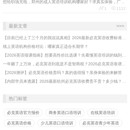
想给职场充电，郑州的成人英语培训机构哪家好？求真实体验，广告勿扰，感谢！


1
1112
最新文章
>>>
【目前已经上了三个月的我说说真相】2026最新必克英语收费标准多少？靠谱吗？有坑吗？
线上英语机构价格对比：哪家真正适合长期学？
【2026英语报课指南】想要高性价比选课？先看懂英语培训的钱到底花在哪
​一年砸了上万块，必克英语到底是不是智商税？2026必克英语靠谱吗？有没有效果？
【2026测评】必克英语价格贵吗？真的值得报？亲身体验的来解答
【内部学员来透露】2026最新杭州必克英语收费贵不贵？多少钱？效果怎么样？靠谱吗？
热门标签
必克英语官方报价
商务英语口语培训
在线英语培训
必克英语价格
少儿英语口语培训
必克英语青少年英语