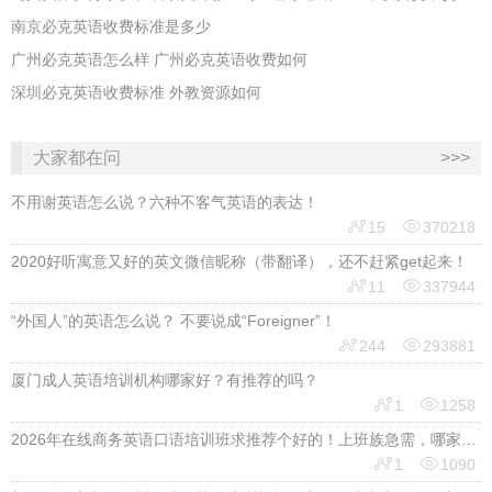
南京必克英语收费标准是多少
广州必克英语怎么样 广州必克英语收费如何
深圳必克英语收费标准 外教资源如何
大家都在问
>>>
不用谢英语怎么说？六种不客气英语的表达！


15
370218
2020好听寓意又好的英文微信昵称（带翻译），还不赶紧get起来！


11
337944
“外国人”的英语怎么说？ 不要说成“Foreigner”！


244
293881
厦门成人英语培训机构哪家好？有推荐的吗？


1
1258
2026年在线商务英语口语培训班求推荐个好的！上班族急需，哪家好？


1
1090