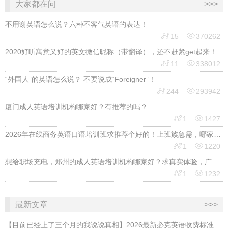
大家都在问
>>>
不用谢英语怎么说？六种不客气英语的表达！


15
370262
2020好听寓意又好的英文微信昵称（带翻译），还不赶紧get起来！


11
338012
“外国人”的英语怎么说？ 不要说成“Foreigner”！


244
293942
厦门成人英语培训机构哪家好？有推荐的吗？


1
1427
2026年在线商务英语口语培训班求推荐个好的！上班族急需，哪家好？


1
1220
想给职场充电，郑州的成人英语培训机构哪家好？求真实体验，广告勿扰，感谢！


1
1232
最新文章
>>>
【目前已经上了三个月的我说说真相】2026最新必克英语收费标准多少？靠谱吗？有坑吗？